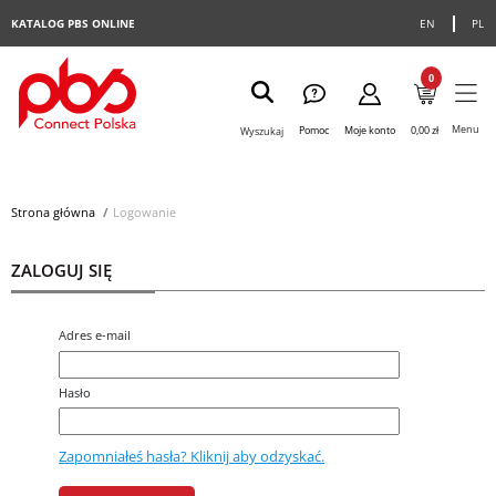
KATALOG PBS ONLINE
EN
PL
0
Menu
Pomoc
Moje konto
0,00 zł
Wyszukaj
Strona główna
>
Logowanie
ZALOGUJ SIĘ
Adres e-mail
Hasło
Zapomniałeś hasła? Kliknij aby odzyskać.