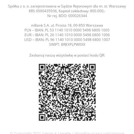
Spółka z o. o. zarejestrowana w Sądzie Rejonowym dla m. st. Warszawy
KRS 0000435936, Kapitał zakładowy: 800.000,-
Nr rej. BDO: 000026344
mBank S.A. ul. Prosta 18, 00-850 Warszawa
PLN – IBAN: PL 53 1140 1010 0000 5498 6800 1005
EUR – IBAN: PL 26 1140 1010 0000 5498 6800 1006
USD – IBAN: PL 96 1140 1010 0000 5498 6800 1007
SWIFT: BREXPLPWXXX
Zeskanuj naszą wizytówkę w postaci kodu QR:
© Copyright 2021 Celcen & Upselle | Wszelkie prawa zastrzeżone