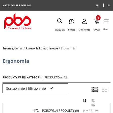
KATALOG PBS ONLINE
EN
PL
0
Menu
Pomoc
Moje konto
0,00 zł
Wyszukaj
Strona główna
>
Akcesoria komputerowe
>
Ergonomia
Ergonomia
PRODUKTY W TEJ KATEGORII
| PRODUKTÓW: 12
Sortowanie i filtrowanie
12
48
96
produktów
PORÓWNAJ PRODUKTY (
0
)