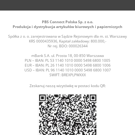
PBS Connect Polska Sp. z o.o.
Produkcja i dystrybucja artykułów biurowych i papierniczych
Spółka z o. o. zarejestrowana w Sądzie Rejonowym dla m. st. Warszawy
KRS 0000435936, Kapitał zakładowy: 800.000,-
Nr rej. BDO: 000026344
mBank S.A. ul. Prosta 18, 00-850 Warszawa
PLN – IBAN: PL 53 1140 1010 0000 5498 6800 1005
EUR – IBAN: PL 26 1140 1010 0000 5498 6800 1006
USD – IBAN: PL 96 1140 1010 0000 5498 6800 1007
SWIFT: BREXPLPWXXX
Zeskanuj naszą wizytówkę w postaci kodu QR: