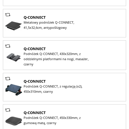
Q-CONNECT
Metalowy podnóżek Q-CONNECT,
41,5x32,6cm, antypoślizgowy
Q-CONNECT
Podnóżek Q-CONNECT, 430x320mm, z
oddzielnymi platformami na nogi, masażer,
czarny
Q-CONNECT
Podnóżek Q-CONNECT, z regulacją (x2),
450x310mm, czarny
Q-CONNECT
Podnóżek Q-CONNECT, 450x330mm, z
gumową matą, czarny