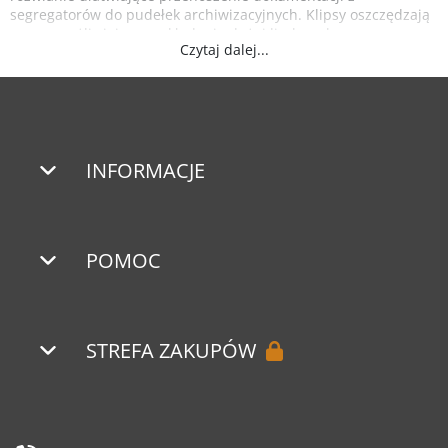
segregatorów do pudełek archiwizacyjnych. Klipsy oszczędzają
czas, umożliwiając przekładanie dużej liczby arkuszy
Czytaj dalej...
jednocześnie co ułatwia całe zadanie.
INFORMACJE
POMOC
STREFA ZAKUPÓW