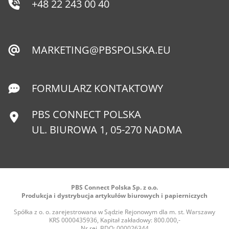
+48 22 243 00 40
MARKETING@PBSPOLSKA.EU
FORMULARZ KONTAKTOWY
PBS CONNECT POLSKA
UL. BIUROWA 1, 05-270 NADMA
PBS Connect Polska Sp. z o.o.
Produkcja i dystrybucja artykułów biurowych i papierniczych
Spółka z o. o. zarejestrowana w Sądzie Rejonowym dla m. st. Warszawy
KRS 0000435936, Kapitał zakładowy: 800.000,-
Nr rej. BDO: 000026344