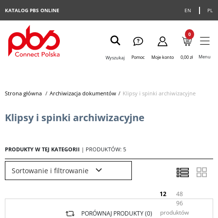
KATALOG PBS ONLINE
EN
PL
0
Menu
Pomoc
Moje konto
0,00 zł
Wyszukaj
Strona główna
>
Archiwizacja dokumentów
>
Klipsy i spinki archiwizacyjne
Klipsy i spinki archiwizacyjne
PRODUKTY W TEJ KATEGORII
| PRODUKTÓW: 5
Sortowanie i filtrowanie
12
48
96
produktów
PORÓWNAJ PRODUKTY (
0
)