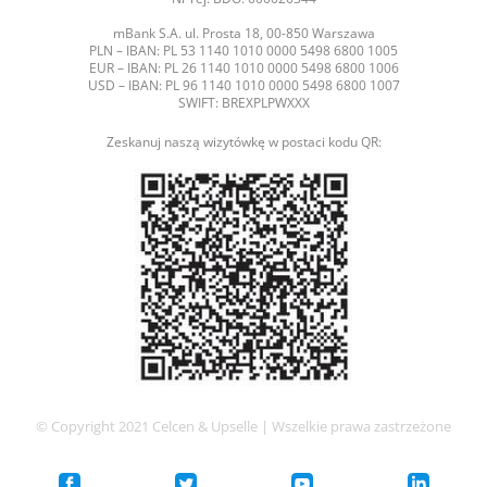
mBank S.A. ul. Prosta 18, 00-850 Warszawa
PLN – IBAN: PL 53 1140 1010 0000 5498 6800 1005
EUR – IBAN: PL 26 1140 1010 0000 5498 6800 1006
USD – IBAN: PL 96 1140 1010 0000 5498 6800 1007
SWIFT: BREXPLPWXXX
Zeskanuj naszą wizytówkę w postaci kodu QR:
© Copyright 2021 Celcen & Upselle | Wszelkie prawa zastrzeżone