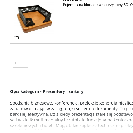
Pojemnik na bloczek samoprzylepny ROL
z 1
Opis kategorii - Prezentery i sortery
Spotkania biznesowe, konferencje, prelekcje generują niezlic
zapanować mając w zasięgu ręki sorter na dokumenty. To pro
bardziej efektywna. Dziś kiedy prezentacja staje się podsta
sali w stolik multimedialny i rzutnik to funkcjonalna koniecz
szkoleniowych i hoteli. Mając takie zaplecze techniczne prele
szkoleniu. Widzimy więc jak w prosty sposób wyposażenie w