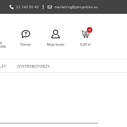
22 243 00 40
marketing@pbspolska.eu
0
j
Pomoc
Moje konto
0,00 zł
 EAN
LET
DYSTRYBUTORZY