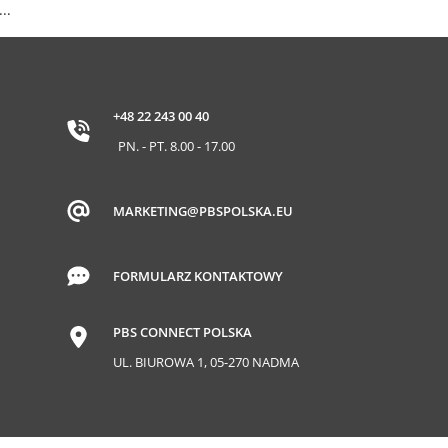
..
ły wykonane z wysokiej jakości materiałów
ia w czystości. Charakteryzują się solidnym
+48 22 243 00 40
PN. - PT. 8.00 - 17.00
MARKETING@PBSPOLSKA.EU
FORMULARZ KONTAKTOWY
PBS CONNECT POLSKA
UL. BIUROWA 1, 05-270 NADMA