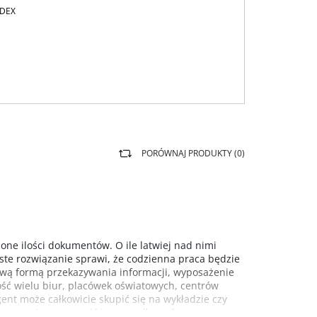
ODEX
PORÓWNAJ PRODUKTY (
0
)
zone ilości dokumentów. O ile latwiej nad nimi
ste rozwiązanie sprawi, że codzienna praca będzie
wową formą przekazywania informacji, wyposażenie
ność wielu biur, placówek oświatowych, centrów
gent może całkowicie skupić się na wykładzie czy
nętrz może usprawnić i uporządkować pracę w