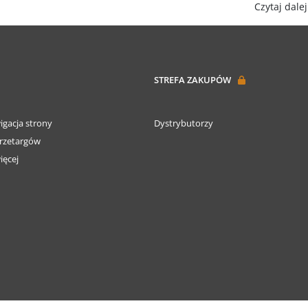
Czytaj dalej.
każdym biurze i nie tylko. Produkty, które proponujemy zosta
odpornych na uszkodzenia mechaniczne i łatwych do utrzyman
wykonaniem, dobrą stabilnością i funkcjonalnością.
STREFA ZAKUPÓW
igacja strony
Dystrybutorzy
rzetargów
ięcej