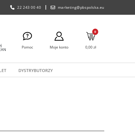
22 243 00 40
marketing@pbspolska.eu
0
j
Pomoc
Moje konto
0,00 zł
 EAN
LET
DYSTRYBUTORZY