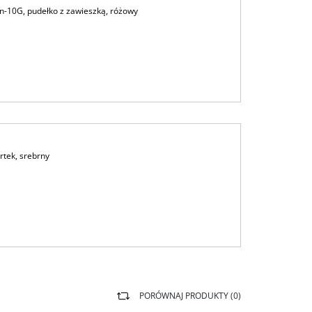
n-10G, pudełko z zawieszką, różowy
rtek, srebrny
PORÓWNAJ PRODUKTY (
0
)