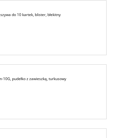
ywa do 10 kartek, blister, błekitny
n-10G, pudełko z zawieszką, turkusowy