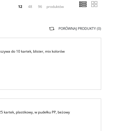
12
48
96
produktów
PORÓWNAJ PRODUKTY (
0
)
ywa do 10 kartek, blister, mix kolorów
kartek, plastikowy, w pudełku PP, beżowy