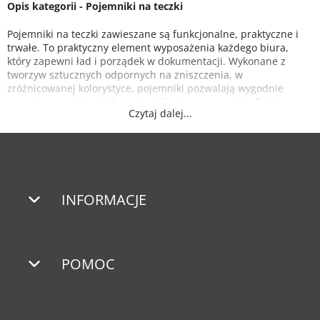
Opis kategorii - Pojemniki na teczki
Pojemniki na teczki zawieszane są funkcjonalne, praktyczne i
trwałe. To praktyczny element wyposażenia każdego biura,
który zapewni ład i porządek w dokumentacji. Wykonane z
tworzyw sztucznych odpornych na zniszczenia, w
zróżnicowanej kolorystyce, pojemniki pozwalają wygodnie
przechowywać teczki formatu A4 lub segregatorów. Z ich
Czytaj dalej...
pomocą tworzyć można archiwa, przechowywać w nich ważne
dokumenty oraz wykorzystywać jako kartoteki osobowe.
Pionowo zawieszone w pojemnikach teczki zajmują niewiele
miejsca i są mnie narażone na uszkodzenia.
INFORMACJE
POMOC