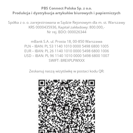
PBS Connect Polska Sp. z o.o.
Produkcja i dystrybucja artykułów biurowych i papierniczych
Spółka z o. o. zarejestrowana w Sądzie Rejonowym dla m. st. Warszawy
KRS 0000435936, Kapitał zakładowy: 800.000,-
Nr rej. BDO: 000026344
mBank S.A. ul. Prosta 18, 00-850 Warszawa
PLN – IBAN: PL 53 1140 1010 0000 5498 6800 1005
EUR – IBAN: PL 26 1140 1010 0000 5498 6800 1006
USD – IBAN: PL 96 1140 1010 0000 5498 6800 1007
SWIFT: BREXPLPWXXX
Zeskanuj naszą wizytówkę w postaci kodu QR: