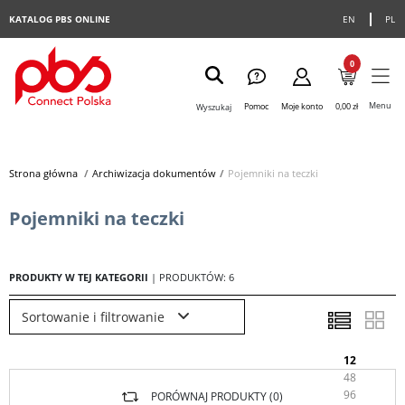
KATALOG PBS ONLINE
EN
PL
0
Menu
Pomoc
Moje konto
0,00 zł
Wyszukaj
Strona główna
>
Archiwizacja dokumentów
>
Pojemniki na teczki
Pojemniki na teczki
PRODUKTY W TEJ KATEGORII
| PRODUKTÓW: 6
Sortowanie i filtrowanie
12
48
96
PORÓWNAJ PRODUKTY (
0
)