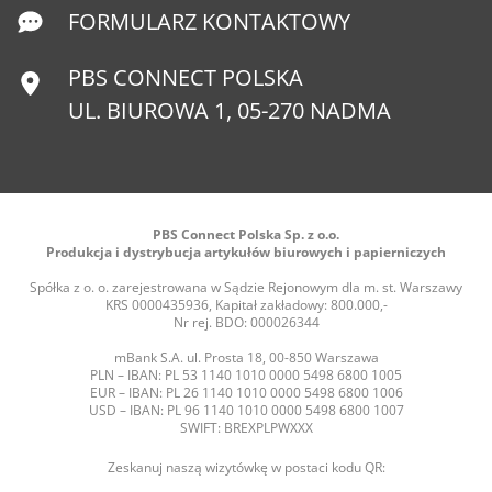
FORMULARZ KONTAKTOWY
PBS CONNECT POLSKA
UL. BIUROWA 1, 05-270 NADMA
PBS Connect Polska Sp. z o.o.
Produkcja i dystrybucja artykułów biurowych i papierniczych
Spółka z o. o. zarejestrowana w Sądzie Rejonowym dla m. st. Warszawy
KRS 0000435936, Kapitał zakładowy: 800.000,-
Nr rej. BDO: 000026344
mBank S.A. ul. Prosta 18, 00-850 Warszawa
PLN – IBAN: PL 53 1140 1010 0000 5498 6800 1005
EUR – IBAN: PL 26 1140 1010 0000 5498 6800 1006
USD – IBAN: PL 96 1140 1010 0000 5498 6800 1007
SWIFT: BREXPLPWXXX
Zeskanuj naszą wizytówkę w postaci kodu QR: