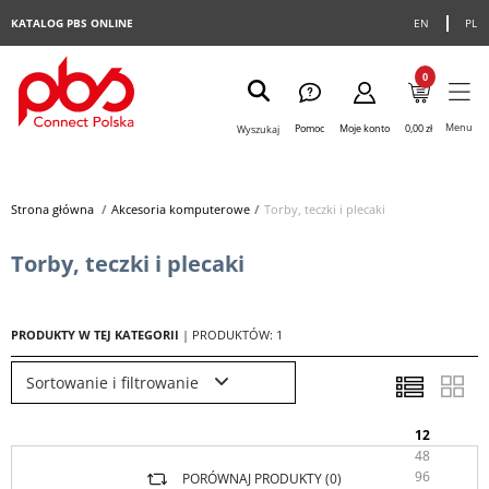
KATALOG PBS ONLINE
EN
PL
0
Menu
Pomoc
Moje konto
0,00 zł
Wyszukaj
Strona główna
>
Akcesoria komputerowe
>
Torby, teczki i plecaki
Torby, teczki i plecaki
PRODUKTY W TEJ KATEGORII
| PRODUKTÓW: 1
Sortowanie i filtrowanie
12
48
96
PORÓWNAJ PRODUKTY (
0
)