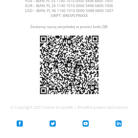
PLN – IBAN: PL 53 1140 1010 0000 5498 6800 1005
EUR – IBAN: PL 26 1140 1010 0000 5498 6800 1006
USD – IBAN: PL 96 1140 1010 0000 5498 6800 1007
SWIFT: BREXPLPWXXX
Zeskanuj naszą wizytówkę w postaci kodu QR:
© Copyright 2021 Celcen & Upselle | Wszelkie prawa zastrzeżone