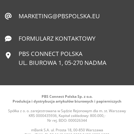
MARKETING@PBSPOLSKA.EU
FORMULARZ KONTAKTOWY
PBS CONNECT POLSKA
UL. BIUROWA 1, 05-270 NADMA
PBS Connect Polska Sp. z o.o.
Produkcja i dystrybucja artykułów biurowych i papierniczych
Spółka z o. o. zarejestrowana w Sądzie Rejonowym dla m. st. Warszawy
KRS 0000435936, Kapitał zakładowy: 800.000,-
Nr rej. BDO: 000026344
mBank S.A. ul. Prosta 18, 00-850 Warszawa