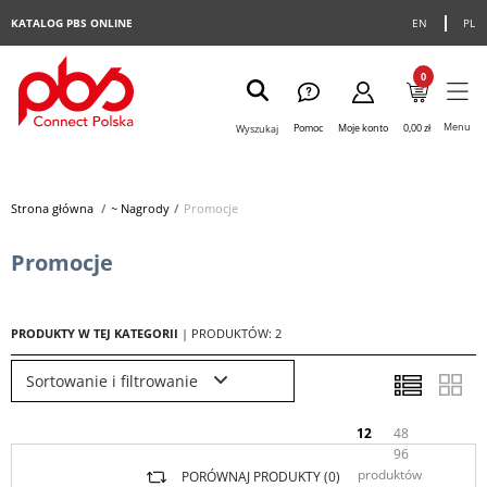
KATALOG PBS ONLINE
EN
PL
0
Menu
Pomoc
Moje konto
0,00 zł
Wyszukaj
Strona główna
>
~ Nagrody
>
Promocje
Promocje
PRODUKTY W TEJ KATEGORII
| PRODUKTÓW: 2
Sortowanie i filtrowanie
12
48
96
produktów
PORÓWNAJ PRODUKTY (
0
)