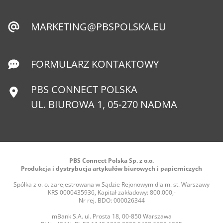
MARKETING@PBSPOLSKA.EU
FORMULARZ KONTAKTOWY
PBS CONNECT POLSKA
UL. BIUROWA 1, 05-270 NADMA
PBS Connect Polska Sp. z o.o.
Produkcja i dystrybucja artykułów biurowych i papierniczych
Spółka z o. o. zarejestrowana w Sądzie Rejonowym dla m. st. Warszawy
KRS 0000435936, Kapitał zakładowy: 800.000,-
Nr rej. BDO: 000026344
mBank S.A. ul. Prosta 18, 00-850 Warszawa