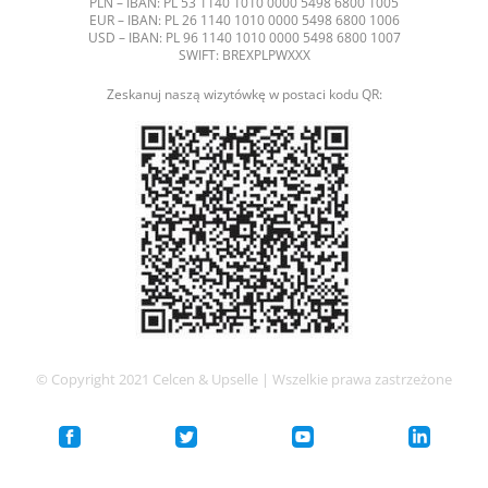
PLN – IBAN: PL 53 1140 1010 0000 5498 6800 1005
EUR – IBAN: PL 26 1140 1010 0000 5498 6800 1006
USD – IBAN: PL 96 1140 1010 0000 5498 6800 1007
SWIFT: BREXPLPWXXX
Zeskanuj naszą wizytówkę w postaci kodu QR:
© Copyright 2021 Celcen & Upselle | Wszelkie prawa zastrzeżone