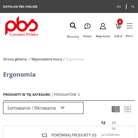
KATALOG PBS ONLINE
EN
PL
0
Menu
Pomoc
Moje konto
0,00 zł
Wyszukaj
Strona główna
>
Wyposażenie biura
>
Ergonomia
Ergonomia
PRODUKTY W TEJ KATEGORII
| PRODUKTÓW: 2
Sortowanie i filtrowanie
12
48
96
produktów
PORÓWNAJ PRODUKTY (
0
)