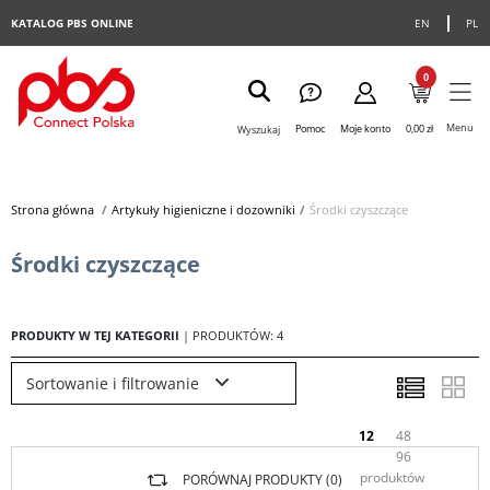
KATALOG PBS ONLINE
EN
PL
0
Menu
Pomoc
Moje konto
0,00 zł
Wyszukaj
Strona główna
>
Artykuły higieniczne i dozowniki
>
Środki czyszczące
Środki czyszczące
PRODUKTY W TEJ KATEGORII
| PRODUKTÓW: 4
Sortowanie i filtrowanie
12
48
96
produktów
PORÓWNAJ PRODUKTY (
0
)