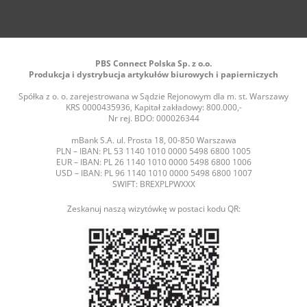
PBS Connect Polska Sp. z o.o.
Produkcja i dystrybucja artykułów biurowych i papierniczych
Spółka z o. o. zarejestrowana w Sądzie Rejonowym dla m. st. Warszawy
KRS 0000435936, Kapitał zakładowy: 800.000,-
Nr rej. BDO: 000026344
mBank S.A. ul. Prosta 18, 00-850 Warszawa
PLN – IBAN: PL 53 1140 1010 0000 5498 6800 1005
EUR – IBAN: PL 26 1140 1010 0000 5498 6800 1006
USD – IBAN: PL 96 1140 1010 0000 5498 6800 1007
SWIFT: BREXPLPWXXX
Zeskanuj naszą wizytówkę w postaci kodu QR: