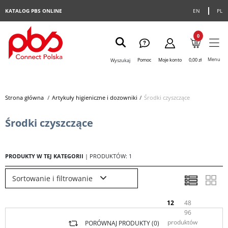
KATALOG PBS ONLINE
EN
PL
0
Menu
Pomoc
Moje konto
0,00 zł
Wyszukaj
Strona główna
>
Artykuły higieniczne i dozowniki
>
Środki czyszczące
Środki czyszczące
PRODUKTY W TEJ KATEGORII
| PRODUKTÓW: 1
Sortowanie i filtrowanie
12
48
96
produktów
PORÓWNAJ PRODUKTY (
0
)