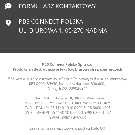
FORMULARZ KONTAKTOWY
PBS CONNECT POLSKA
UL. BIUROWA 1, 05-270 NADMA
PBS Connect Polska Sp. z o.o.
Produkcja i dystrybucja artykułów biurowych i papierniczych
Spółka z o. o. zarejestrowana w Sądzie Rejonowym dla m. st. Warszawy
KRS 0000435936, Kapitał zakładowy: 800.000,-
Nr rej. BDO: 000026344
mBank S.A. ul. Prosta 18, 00-850 Warszawa
PLN – IBAN: PL 53 1140 1010 0000 5498 6800 1005
EUR – IBAN: PL 26 1140 1010 0000 5498 6800 1006
USD – IBAN: PL 96 1140 1010 0000 5498 6800 1007
SWIFT: BREXPLPWXXX
Zeskanuj naszą wizytówkę w postaci kodu QR: