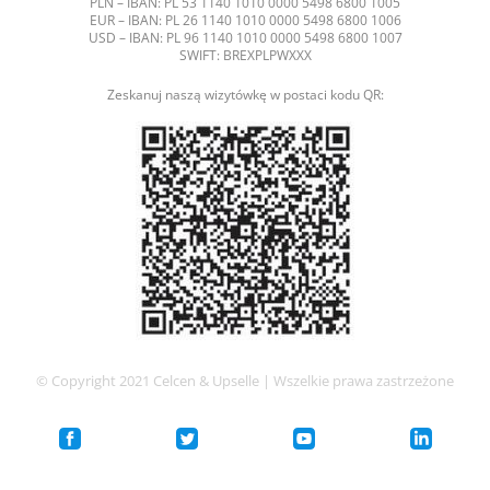
PLN – IBAN: PL 53 1140 1010 0000 5498 6800 1005
EUR – IBAN: PL 26 1140 1010 0000 5498 6800 1006
USD – IBAN: PL 96 1140 1010 0000 5498 6800 1007
SWIFT: BREXPLPWXXX
Zeskanuj naszą wizytówkę w postaci kodu QR:
© Copyright 2021 Celcen & Upselle | Wszelkie prawa zastrzeżone