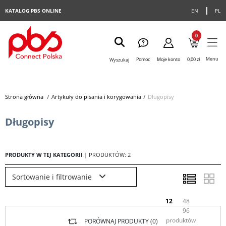
KATALOG PBS ONLINE
EN
PL
0
Menu
Pomoc
Moje konto
0,00 zł
Wyszukaj
Strona główna
>
Artykuły do pisania i korygowania
>
Długopisy
Długopisy
PRODUKTY W TEJ KATEGORII
| PRODUKTÓW: 2
Sortowanie i filtrowanie
12
48
96
produktów
PORÓWNAJ PRODUKTY (
0
)