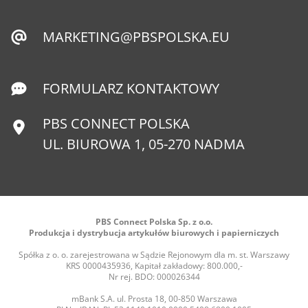
MARKETING@PBSPOLSKA.EU
FORMULARZ KONTAKTOWY
PBS CONNECT POLSKA
UL. BIUROWA 1, 05-270 NADMA
PBS Connect Polska Sp. z o.o.
Produkcja i dystrybucja artykułów biurowych i papierniczych
Spółka z o. o. zarejestrowana w Sądzie Rejonowym dla m. st. Warszawy
KRS 0000435936, Kapitał zakładowy: 800.000,-
Nr rej. BDO: 000026344
mBank S.A. ul. Prosta 18, 00-850 Warszawa