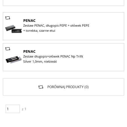
PENAC
Zestaw PENAC, długopis PEPE + ołówek PEPE
+ torebka, czarne etui
PENAC
Zestaw długopis+ołówek PENAC Np Trifit
Silver 1,0mm, niebieski
PORÓWNAJ PRODUKTY (
0
)
z 1