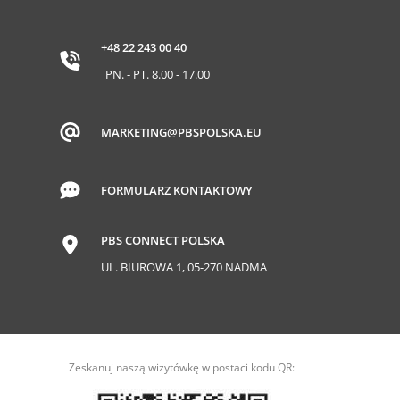
+48 22 243 00 40
PN. - PT. 8.00 - 17.00
MARKETING@PBSPOLSKA.EU
FORMULARZ KONTAKTOWY
PBS CONNECT POLSKA
UL. BIUROWA 1, 05-270 NADMA
Zeskanuj naszą wizytówkę w postaci kodu QR: