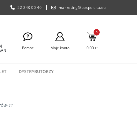
22 243 00 40
marketing@pbspolska.eu
0
j
Pomoc
Moje konto
0,00 zł
 EAN
LET
DYSTRYBUTORZY
ÓW: 11