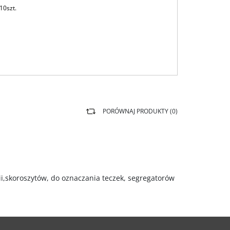
10szt.
PORÓWNAJ PRODUKTY (
0
)
lii,skoroszytów, do oznaczania teczek, segregatorów