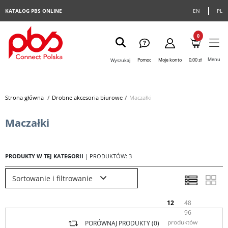
KATALOG PBS ONLINE
EN
PL
0
Menu
Pomoc
Moje konto
0,00 zł
Wyszukaj
Strona główna
>
Drobne akcesoria biurowe
>
Maczałki
Maczałki
PRODUKTY W TEJ KATEGORII
| PRODUKTÓW: 3
Sortowanie i filtrowanie
12
48
96
produktów
PORÓWNAJ PRODUKTY (
0
)