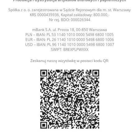
Spółka z o. o. zarejestrowana w Sądzie Rejonowym dla m. st. Warszawy
KRS 0000435936, Kapitał zakładowy: 800.000,-
Nr rej. BDO: 000026344
mBank S.A. ul. Prosta 18, 00-850 Warszawa
PLN – IBAN: PL 53 1140 1010 0000 5498 6800 1005
EUR – IBAN: PL 26 1140 1010 0000 5498 6800 1006
USD – IBAN: PL 96 1140 1010 0000 5498 6800 1007
SWIFT: BREXPLPWXXX
Zeskanuj naszą wizytówkę w postaci kodu QR: