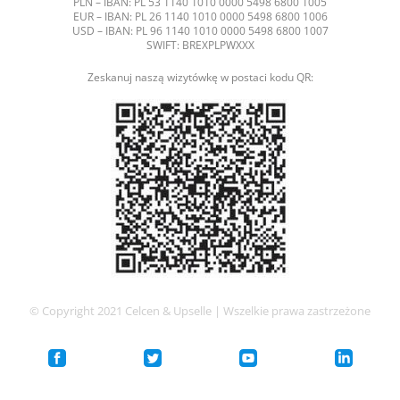
PLN – IBAN: PL 53 1140 1010 0000 5498 6800 1005
EUR – IBAN: PL 26 1140 1010 0000 5498 6800 1006
USD – IBAN: PL 96 1140 1010 0000 5498 6800 1007
SWIFT: BREXPLPWXXX
Zeskanuj naszą wizytówkę w postaci kodu QR:
© Copyright 2021 Celcen & Upselle | Wszelkie prawa zastrzeżone