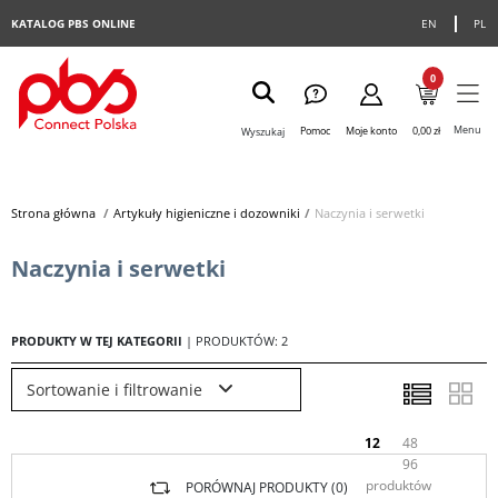
KATALOG PBS ONLINE
EN
PL
0
Menu
Pomoc
Moje konto
0,00 zł
Wyszukaj
Strona główna
>
Artykuły higieniczne i dozowniki
>
Naczynia i serwetki
Naczynia i serwetki
PRODUKTY W TEJ KATEGORII
| PRODUKTÓW: 2
Sortowanie i filtrowanie
12
48
96
produktów
PORÓWNAJ PRODUKTY (
0
)