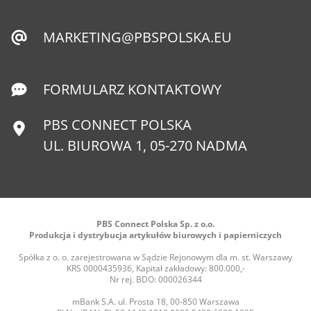
MARKETING@PBSPOLSKA.EU
FORMULARZ KONTAKTOWY
PBS CONNECT POLSKA
UL. BIUROWA 1, 05-270 NADMA
PBS Connect Polska Sp. z o.o.
Produkcja i dystrybucja artykułów biurowych i papierniczych
Spółka z o. o. zarejestrowana w Sądzie Rejonowym dla m. st. Warszawy
KRS 0000435936, Kapitał zakładowy: 800.000,-
Nr rej. BDO: 000026344
mBank S.A. ul. Prosta 18, 00-850 Warszawa