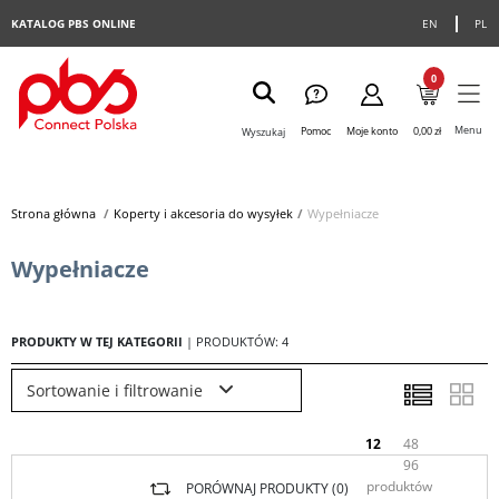
KATALOG PBS ONLINE
EN
PL
0
Menu
Pomoc
Moje konto
0,00 zł
Wyszukaj
Strona główna
>
Koperty i akcesoria do wysyłek
>
Wypełniacze
Wypełniacze
PRODUKTY W TEJ KATEGORII
| PRODUKTÓW: 4
Sortowanie i filtrowanie
12
48
96
produktów
PORÓWNAJ PRODUKTY (
0
)