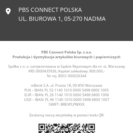
PBS CONNECT POLSKA
UL. BIUROWA 1, 05-270 NADMA
PBS Connect Polska Sp. z o.o.
Produkcja i dystrybucja artykułów biurowych i papierniczych
Spółka z o. o. zarejestrowana w Sądzie Rejonowym dla m. st. Warszawy
KRS 0000435936, Kapitał zakładowy: 800.000,-
Nr rej. BDO: 000026344
mBank S.A. ul. Prosta 18, 00-850 Warszawa
PLN – IBAN: PL 53 1140 1010 0000 5498 6800 1005
EUR – IBAN: PL 26 1140 1010 0000 5498 6800 1006
USD – IBAN: PL 96 1140 1010 0000 5498 6800 1007
SWIFT: BREXPLPWXXX
Zeskanuj naszą wizytówkę w postaci kodu QR: