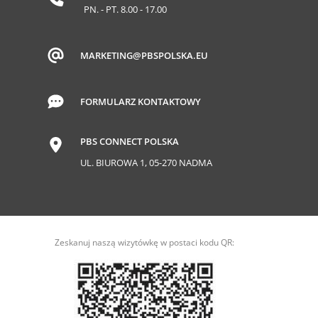
PN. - PT. 8.00 - 17.00
MARKETING@PBSPOLSKA.EU
FORMULARZ KONTAKTOWY
PBS CONNECT POLSKA
UL. BIUROWA 1, 05-270 NADMA
Zeskanuj naszą wizytówkę w postaci kodu QR: