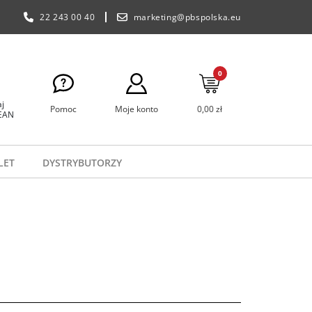
22 243 00 40
marketing@pbspolska.eu
0
j
Pomoc
Moje konto
0,00 zł
 EAN
LET
DYSTRYBUTORZY