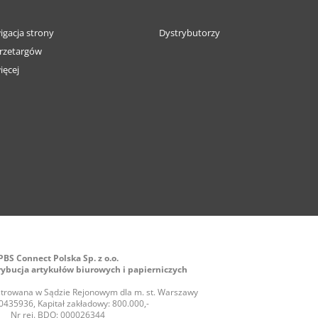
igacja strony
Dystrybutorzy
rzetargów
ięcej
PBS Connect Polska Sp. z o.o.
rybucja artykułów biurowych i papierniczych
jestrowana w Sądzie Rejonowym dla m. st. Warszawy
435936, Kapitał zakładowy: 800.000,-
Nr rej. BDO: 000026344