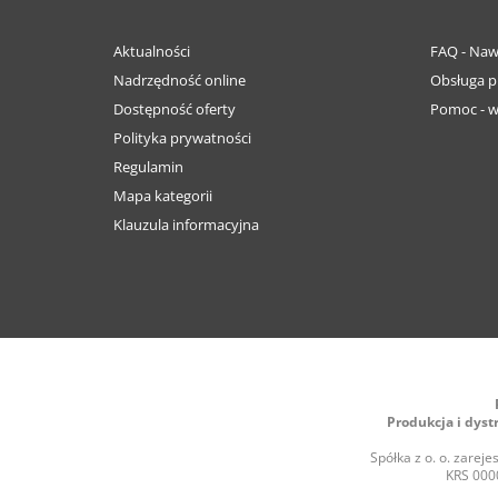
Aktualności
FAQ - Naw
Nadrzędność online
Obsługa p
Dostępność oferty
Pomoc - w
Polityka prywatności
Regulamin
Mapa kategorii
Klauzula informacyjna
Produkcja i dyst
Spółka z o. o. zare
KRS 0000