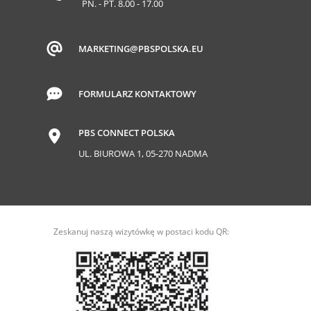
PN. - PT. 8.00 - 17.00
MARKETING@PBSPOLSKA.EU
FORMULARZ KONTAKTOWY
PBS CONNECT POLSKA
UL. BIUROWA 1, 05-270 NADMA
Zeskanuj naszą wizytówkę w postaci kodu QR: