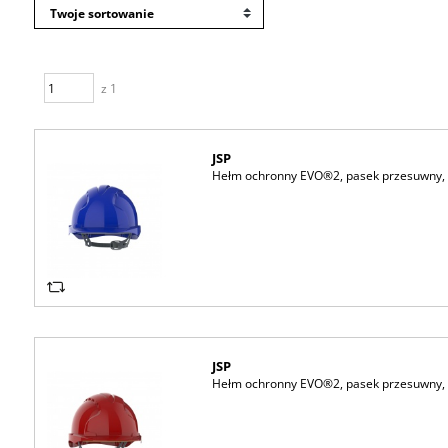
z 1
JSP
Hełm ochronny EVO®2, pasek przesuwny, n
JSP
Hełm ochronny EVO®2, pasek przesuwny,