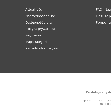
Aktualności
FAQ - Naw
Nadrzędność online
Obsługa p
Dostępność oferty
Pomoc - w
Polityka prywatności
Regulamin
Mapa kategorii
Klauzula informacyjna
Produkcja i dyst
Spółka z o. o. zare
KRS 0000