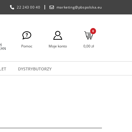
22 243 00 40
marketing@pbspolska.eu
0
j
Pomoc
Moje konto
0,00 zł
 EAN
LET
DYSTRYBUTORZY