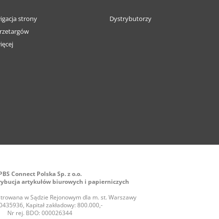
igacja strony
Dystrybutorzy
rzetargów
ięcej
PBS Connect Polska Sp. z o.o.
rybucja artykułów biurowych i papierniczych
jestrowana w Sądzie Rejonowym dla m. st. Warszawy
435936, Kapitał zakładowy: 800.000,-
Nr rej. BDO: 000026344