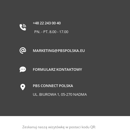
+48 22 243 00 40
PN. - PT. 8.00 - 17.00
MARKETING@PBSPOLSKA.EU
FORMULARZ KONTAKTOWY
PBS CONNECT POLSKA
UL. BIUROWA 1, 05-270 NADMA
Zeskanuj naszą wizytówkę w postaci kodu QR: