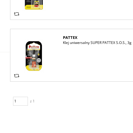
PATTEX
Klej uniwersalny SUPER PATTEX S.O.S., 3g
z 1