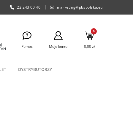
22 243 00 40
marketing@pbspolska.eu
0
j
Pomoc
Moje konto
0,00 zł
 EAN
LET
DYSTRYBUTORZY