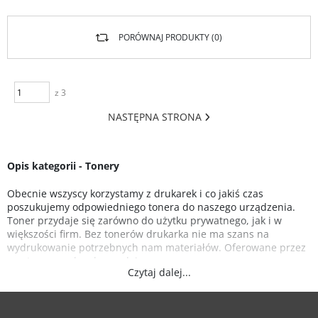
PORÓWNAJ PRODUKTY (
0
)
z 3
NASTĘPNA STRONA
Opis kategorii - Tonery
Obecnie wszyscy korzystamy z drukarek i co jakiś czas
poszukujemy odpowiedniego tonera do naszego urządzenia.
Toner przydaje się zarówno do użytku prywatnego, jak i w
większości firm. Bez tonerów drukarka nie ma szans na
wydrukowanie potrzebnych nam materiałów. Oferowane przez
nas tonery są bardzo wydajne.
Czytaj dalej...