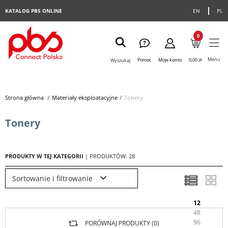
KATALOG PBS ONLINE
EN
PL
0
Menu
Pomoc
Moje konto
0,00 zł
Wyszukaj
Strona główna
>
Materiały eksploatacyjne
>
Tonery
Tonery
PRODUKTY W TEJ KATEGORII
| PRODUKTÓW: 28
Sortowanie i filtrowanie
12
48
96
PORÓWNAJ PRODUKTY (
0
)