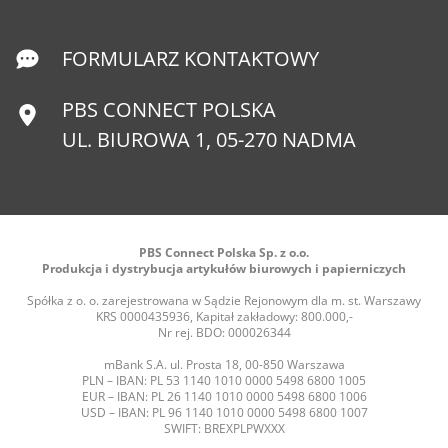
FORMULARZ KONTAKTOWY
PBS CONNECT POLSKA
UL. BIUROWA 1, 05-270 NADMA
PBS Connect Polska Sp. z o.o.
Produkcja i dystrybucja artykułów biurowych i papierniczych
Spółka z o. o. zarejestrowana w Sądzie Rejonowym dla m. st. Warszawy
KRS 0000435936, Kapitał zakładowy: 800.000,-
Nr rej. BDO: 000026344
mBank S.A. ul. Prosta 18, 00-850 Warszawa
PLN – IBAN: PL 53 1140 1010 0000 5498 6800 1005
EUR – IBAN: PL 26 1140 1010 0000 5498 6800 1006
USD – IBAN: PL 96 1140 1010 0000 5498 6800 1007
SWIFT: BREXPLPWXXX