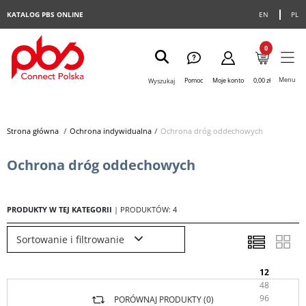
KATALOG PBS ONLINE
EN
PL
0
Menu
Pomoc
Moje konto
0,00 zł
Wyszukaj
Strona główna
>
Ochrona indywidualna
>
Ochrona dróg oddechowych
Ochrona dróg oddechowych
PRODUKTY W TEJ KATEGORII
| PRODUKTÓW: 4
Sortowanie i filtrowanie
12
48
96
PORÓWNAJ PRODUKTY (
0
)