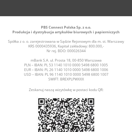
PBS Connect Polska Sp. z o.o.
Produkcja i dystrybucja artykułów biurowych i papierniczych
Spółka z o. o. zarejestrowana w Sądzie Rejonowym dla m. st. Warszawy
KRS 0000435936, Kapitał zakładowy: 800.000,-
Nr rej. BDO: 000026344
mBank S.A. ul. Prosta 18, 00-850 Warszawa
PLN – IBAN: PL 53 1140 1010 0000 5498 6800 1005
EUR – IBAN: PL 26 1140 1010 0000 5498 6800 1006
USD – IBAN: PL 96 1140 1010 0000 5498 6800 1007
SWIFT: BREXPLPWXXX
Zeskanuj naszą wizytówkę w postaci kodu QR: