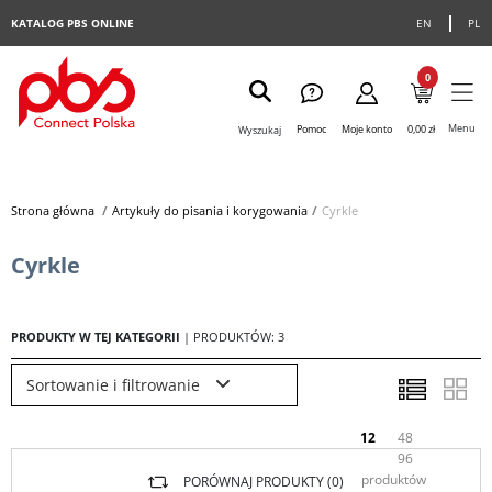
KATALOG PBS ONLINE
EN
PL
0
Menu
Pomoc
Moje konto
0,00 zł
Wyszukaj
Strona główna
>
Artykuły do pisania i korygowania
>
Cyrkle
Cyrkle
PRODUKTY W TEJ KATEGORII
| PRODUKTÓW: 3
Sortowanie i filtrowanie
12
48
96
produktów
PORÓWNAJ PRODUKTY (
0
)