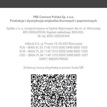
PBS Connect Polska Sp. z o.o.
Produkcja i dystrybucja artykułów biurowych i papierniczych
Spółka z o. o. zarejestrowana w Sądzie Rejonowym dla m. st. Warszawy
KRS 0000435936, Kapitał zakładowy: 800.000,-
Nr rej. BDO: 000026344
mBank S.A. ul. Prosta 18, 00-850 Warszawa
PLN – IBAN: PL 53 1140 1010 0000 5498 6800 1005
EUR – IBAN: PL 26 1140 1010 0000 5498 6800 1006
USD – IBAN: PL 96 1140 1010 0000 5498 6800 1007
SWIFT: BREXPLPWXXX
Zeskanuj naszą wizytówkę w postaci kodu QR: