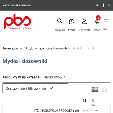
KATALOG PBS ONLINE
EN
PL
0
Menu
Pomoc
Moje konto
0,00 zł
Wyszukaj
Strona główna
>
Artykuły higieniczne i dozowniki
>
Mydła i dozowniki
Mydła i dozowniki
PRODUKTY W TEJ KATEGORII
| PRODUKTÓW: 1
Sortowanie i filtrowanie
12
48
96
produktów
PORÓWNAJ PRODUKTY (
0
)