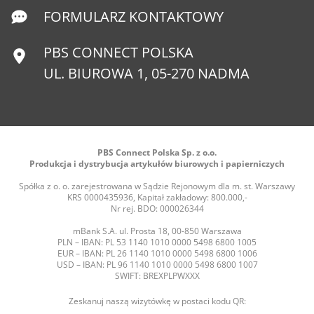
FORMULARZ KONTAKTOWY
PBS CONNECT POLSKA
UL. BIUROWA 1, 05-270 NADMA
PBS Connect Polska Sp. z o.o.
Produkcja i dystrybucja artykułów biurowych i papierniczych
Spółka z o. o. zarejestrowana w Sądzie Rejonowym dla m. st. Warszawy
KRS 0000435936, Kapitał zakładowy: 800.000,-
Nr rej. BDO: 000026344
mBank S.A. ul. Prosta 18, 00-850 Warszawa
PLN – IBAN: PL 53 1140 1010 0000 5498 6800 1005
EUR – IBAN: PL 26 1140 1010 0000 5498 6800 1006
USD – IBAN: PL 96 1140 1010 0000 5498 6800 1007
SWIFT: BREXPLPWXXX
Zeskanuj naszą wizytówkę w postaci kodu QR: