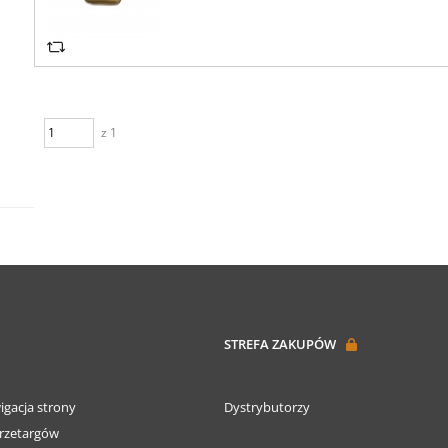
z 1
STREFA ZAKUPÓW
igacja strony
Dystrybutorzy
rzetargów