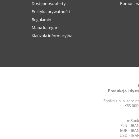
Dostępność oferty
Pomoc - w
Polityka prywatności
Regulamin
Mapa kategorii
Klauzula informacyjna
Produkcja i dyst
Spółka z o. o. zare
KRS 0000
mBank 
PLN – IBAN
EUR – IBAN
USD – IBAN