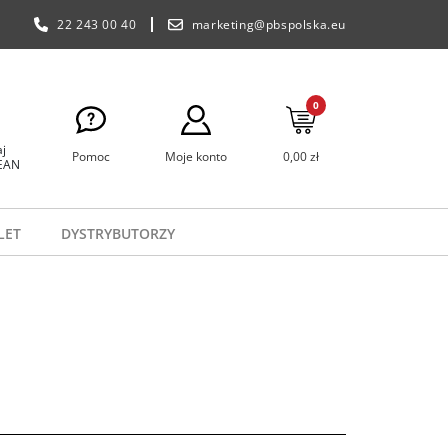
22 243 00 40
marketing@pbspolska.eu
0
j
Pomoc
Moje konto
0,00 zł
 EAN
LET
DYSTRYBUTORZY