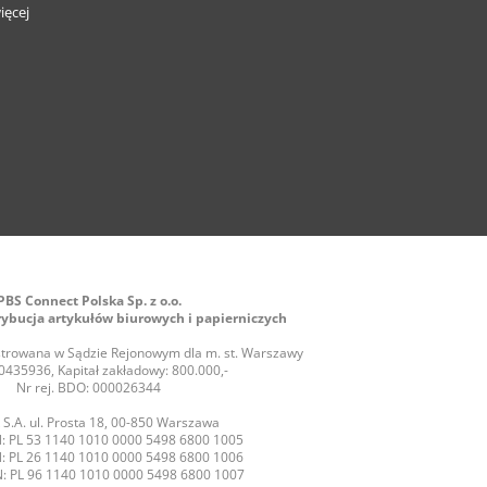
ięcej
PBS Connect Polska Sp. z o.o.
rybucja artykułów biurowych i papierniczych
jestrowana w Sądzie Rejonowym dla m. st. Warszawy
435936, Kapitał zakładowy: 800.000,-
Nr rej. BDO: 000026344
S.A. ul. Prosta 18, 00-850 Warszawa
: PL 53 1140 1010 0000 5498 6800 1005
: PL 26 1140 1010 0000 5498 6800 1006
: PL 96 1140 1010 0000 5498 6800 1007