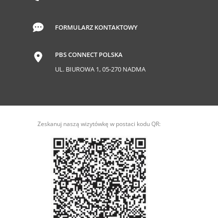
FORMULARZ KONTAKTOWY
PBS CONNECT POLSKA
UL. BIUROWA 1, 05-270 NADMA
Zeskanuj naszą wizytówkę w postaci kodu QR: