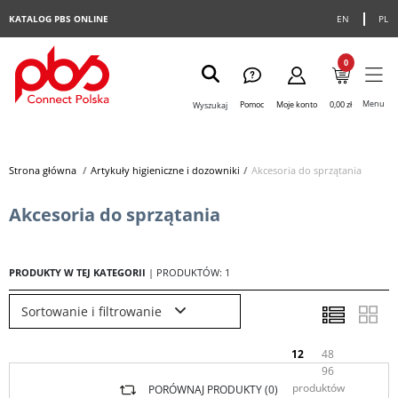
KATALOG PBS ONLINE
EN
PL
0
Menu
Pomoc
Moje konto
0,00 zł
Wyszukaj
Strona główna
>
Artykuły higieniczne i dozowniki
>
Akcesoria do sprzątania
Akcesoria do sprzątania
PRODUKTY W TEJ KATEGORII
| PRODUKTÓW: 1
Sortowanie i filtrowanie
12
48
96
produktów
PORÓWNAJ PRODUKTY (
0
)