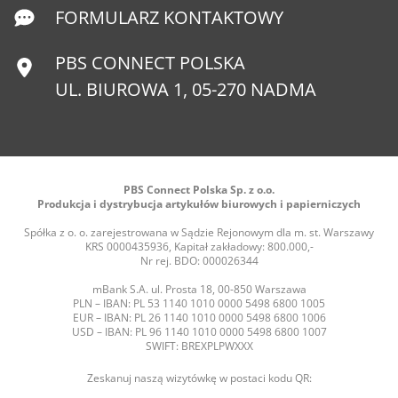
FORMULARZ KONTAKTOWY
PBS CONNECT POLSKA
UL. BIUROWA 1, 05-270 NADMA
PBS Connect Polska Sp. z o.o.
Produkcja i dystrybucja artykułów biurowych i papierniczych
Spółka z o. o. zarejestrowana w Sądzie Rejonowym dla m. st. Warszawy
KRS 0000435936, Kapitał zakładowy: 800.000,-
Nr rej. BDO: 000026344
mBank S.A. ul. Prosta 18, 00-850 Warszawa
PLN – IBAN: PL 53 1140 1010 0000 5498 6800 1005
EUR – IBAN: PL 26 1140 1010 0000 5498 6800 1006
USD – IBAN: PL 96 1140 1010 0000 5498 6800 1007
SWIFT: BREXPLPWXXX
Zeskanuj naszą wizytówkę w postaci kodu QR: