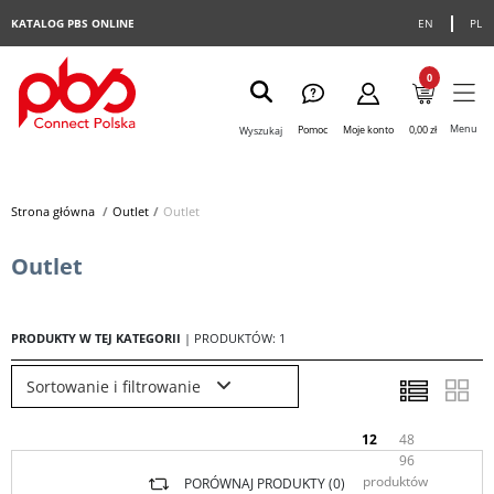
KATALOG PBS ONLINE
EN
PL
0
Menu
Pomoc
Moje konto
0,00 zł
Wyszukaj
Strona główna
>
Outlet
>
Outlet
Outlet
PRODUKTY W TEJ KATEGORII
| PRODUKTÓW: 1
Sortowanie i filtrowanie
12
48
96
produktów
PORÓWNAJ PRODUKTY (
0
)