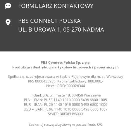
FORMULARZ KONTAKTOWY
PBS CONNECT POLSKA
UL. BIUROWA 1, 05-270 NADMA
PBS Connect Polska Sp. z o.o.
Produkcja i dystrybucja artykułów biurowych i papierniczych
Spółka z o. o. zarejestrowana w Sądzie Rejonowym dla m. st. Warszawy
KRS 0000435936, Kapitał zakładowy: 800.000,-
Nr rej. BDO: 000026344
mBank S.A. ul. Prosta 18, 00-850 Warszawa
PLN – IBAN: PL 53 1140 1010 0000 5498 6800 1005
EUR – IBAN: PL 26 1140 1010 0000 5498 6800 1006
USD – IBAN: PL 96 1140 1010 0000 5498 6800 1007
SWIFT: BREXPLPWXXX
Zeskanuj naszą wizytówkę w postaci kodu QR: