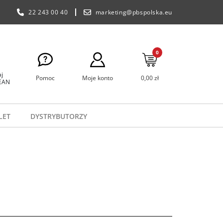
22 243 00 40
marketing@pbspolska.eu
0
j
Pomoc
Moje konto
0,00 zł
 EAN
LET
DYSTRYBUTORZY