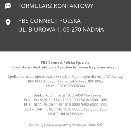
FORMULARZ KONTAKTOWY
PBS CONNECT POLSKA
UL. BIUROWA 1, 05-270 NADMA
PBS Connect Polska Sp. z o.o.
Produkcja i dystrybucja artykułów biurowych i papierniczych
Spółka z o. o. zarejestrowana w Sądzie Rejonowym dla m. st. Warszawy
KRS 0000435936, Kapitał zakładowy: 800.000,-
Nr rej. BDO: 000026344
mBank S.A. ul. Prosta 18, 00-850 Warszawa
PLN – IBAN: PL 53 1140 1010 0000 5498 6800 1005
EUR – IBAN: PL 26 1140 1010 0000 5498 6800 1006
USD – IBAN: PL 96 1140 1010 0000 5498 6800 1007
SWIFT: BREXPLPWXXX
Zeskanuj naszą wizytówkę w postaci kodu QR: