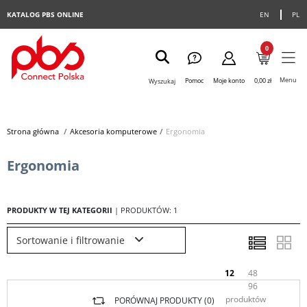
KATALOG PBS ONLINE
EN
PL
0
Menu
Pomoc
Moje konto
0,00 zł
Wyszukaj
Strona główna
>
Akcesoria komputerowe
>
Ergonomia
Ergonomia
PRODUKTY W TEJ KATEGORII
| PRODUKTÓW: 1
Sortowanie i filtrowanie
12
48
96
produktów
PORÓWNAJ PRODUKTY (
0
)