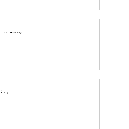
mm, czerwony
żółty