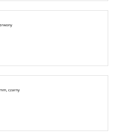
zerwony
mm, czarny