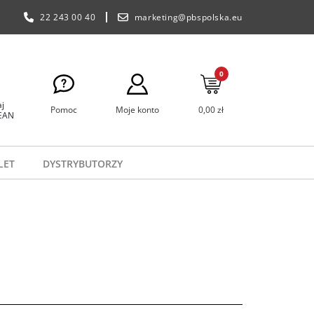
22 243 00 40
marketing@pbspolska.eu
0
j
Pomoc
Moje konto
0,00 zł
 EAN
LET
DYSTRYBUTORZY