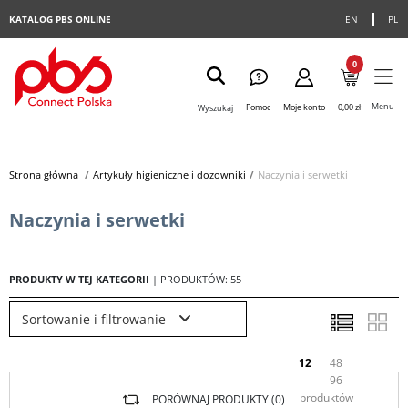
KATALOG PBS ONLINE
EN
PL
0
Menu
Pomoc
Moje konto
0,00 zł
Wyszukaj
Strona główna
>
Artykuły higieniczne i dozowniki
>
Naczynia i serwetki
Naczynia i serwetki
PRODUKTY W TEJ KATEGORII
| PRODUKTÓW: 55
Sortowanie i filtrowanie
12
48
96
produktów
PORÓWNAJ PRODUKTY (
0
)