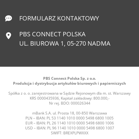
FORMULARZ KONTAKTOWY
PBS CONNECT POLSKA
UL. BIUROWA 1, 05-270 NADMA
PBS Connect Polska Sp. z o.o.
Produkcja i dystrybucja artykułów biurowych i papierniczych
Spółka z o. o. zarejestrowana w Sądzie Rejonowym dla m. st. Warszawy
KRS 0000435936, Kapitał zakładowy: 800.000,-
Nr rej. BDO: 000026344
mBank S.A. ul. Prosta 18, 00-850 Warszawa
PLN – IBAN: PL 53 1140 1010 0000 5498 6800 1005
EUR – IBAN: PL 26 1140 1010 0000 5498 6800 1006
USD – IBAN: PL 96 1140 1010 0000 5498 6800 1007
SWIFT: BREXPLPWXXX