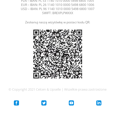
PLN – IBAN: PL 53 1140 1010 0000 5498 6800 1005
EUR – IBAN: PL 26 1140 1010 0000 5498 6800 1006
USD – IBAN: PL 96 1140 1010 0000 5498 6800 1007
SWIFT: BREXPLPWXXX
Zeskanuj naszą wizytówkę w postaci kodu QR:
© Copyright 2021 Celcen & Upselle | Wszelkie prawa zastrzeżone