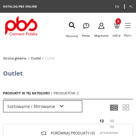
KATALOG PBS ONLINE
EN
PL
0
Menu
Pomoc
Moje konto
0,00 zł
Wyszukaj
Strona główna
>
Outlet
>
Outlet
Outlet
PRODUKTY W TEJ KATEGORII
| PRODUKTÓW: 2
Sortowanie i filtrowanie
12
48
96
produktów
PORÓWNAJ PRODUKTY (
0
)