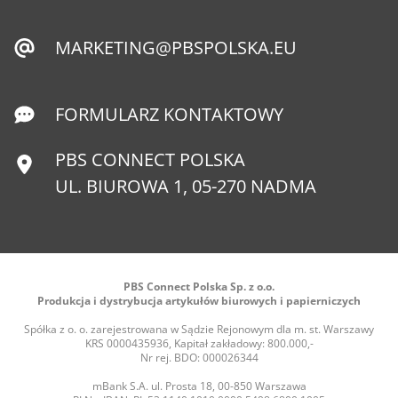
MARKETING@PBSPOLSKA.EU
FORMULARZ KONTAKTOWY
PBS CONNECT POLSKA
UL. BIUROWA 1, 05-270 NADMA
PBS Connect Polska Sp. z o.o.
Produkcja i dystrybucja artykułów biurowych i papierniczych
Spółka z o. o. zarejestrowana w Sądzie Rejonowym dla m. st. Warszawy
KRS 0000435936, Kapitał zakładowy: 800.000,-
Nr rej. BDO: 000026344
mBank S.A. ul. Prosta 18, 00-850 Warszawa