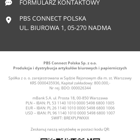
FORMULARZ KONTAKTOWY
PBS CONNECT POLSKA
UL. BIUROWA 1, 05-270 NADMA
PBS Connect Polska Sp. z o.o.
Produkcja i dystrybucja artykułów biurowych i papierniczych
Spółka z o. o. zarejestrowana w Sądzie Rejonowym dla m. st. Warszawy
KRS 0000435936, Kapitał zakładowy: 800.000,-
Nr rej. BDO: 000026344
mBank S.A. ul. Prosta 18, 00-850 Warszawa
PLN – IBAN: PL 53 1140 1010 0000 5498 6800 1005
EUR – IBAN: PL 26 1140 1010 0000 5498 6800 1006
USD – IBAN: PL 96 1140 1010 0000 5498 6800 1007
SWIFT: BREXPLPWXXX
Zeskanuj naszą wizytówkę w postaci kodu QR: