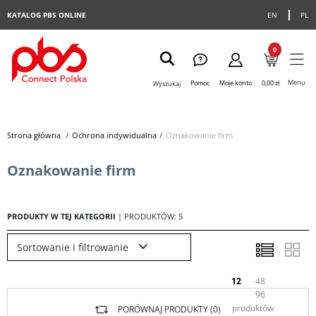
KATALOG PBS ONLINE
EN
PL
0
Menu
Pomoc
Moje konto
0,00 zł
Wyszukaj
Strona główna
>
Ochrona indywidualna
>
Oznakowanie firm
Oznakowanie firm
PRODUKTY W TEJ KATEGORII
| PRODUKTÓW: 5
Sortowanie i filtrowanie
12
48
96
produktów
PORÓWNAJ PRODUKTY (
0
)