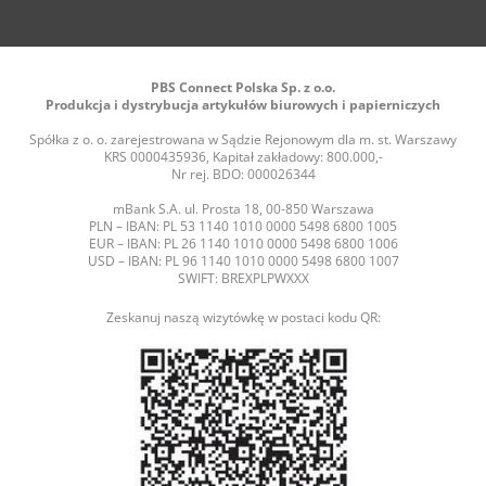
PBS Connect Polska Sp. z o.o.
Produkcja i dystrybucja artykułów biurowych i papierniczych
Spółka z o. o. zarejestrowana w Sądzie Rejonowym dla m. st. Warszawy
KRS 0000435936, Kapitał zakładowy: 800.000,-
Nr rej. BDO: 000026344
mBank S.A. ul. Prosta 18, 00-850 Warszawa
PLN – IBAN: PL 53 1140 1010 0000 5498 6800 1005
EUR – IBAN: PL 26 1140 1010 0000 5498 6800 1006
USD – IBAN: PL 96 1140 1010 0000 5498 6800 1007
SWIFT: BREXPLPWXXX
Zeskanuj naszą wizytówkę w postaci kodu QR: