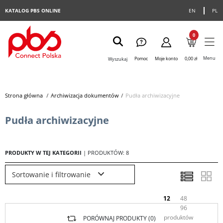
KATALOG PBS ONLINE
EN
PL
0
Menu
Pomoc
Moje konto
0,00 zł
Wyszukaj
Strona główna
>
Archiwizacja dokumentów
>
Pudła archiwizacyjne
Pudła archiwizacyjne
PRODUKTY W TEJ KATEGORII
| PRODUKTÓW: 8
Sortowanie i filtrowanie
12
48
96
produktów
PORÓWNAJ PRODUKTY (
0
)