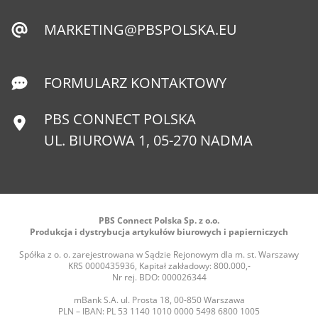
MARKETING@PBSPOLSKA.EU
FORMULARZ KONTAKTOWY
PBS CONNECT POLSKA
UL. BIUROWA 1, 05-270 NADMA
PBS Connect Polska Sp. z o.o.
Produkcja i dystrybucja artykułów biurowych i papierniczych
Spółka z o. o. zarejestrowana w Sądzie Rejonowym dla m. st. Warszawy
KRS 0000435936, Kapitał zakładowy: 800.000,-
Nr rej. BDO: 000026344
mBank S.A. ul. Prosta 18, 00-850 Warszawa
PLN – IBAN: PL 53 1140 1010 0000 5498 6800 1005