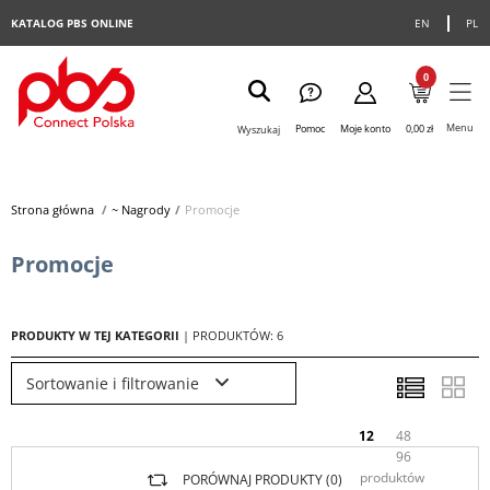
KATALOG PBS ONLINE
EN
PL
0
Menu
Pomoc
Moje konto
0,00 zł
Wyszukaj
Strona główna
>
~ Nagrody
>
Promocje
Promocje
PRODUKTY W TEJ KATEGORII
| PRODUKTÓW: 6
Sortowanie i filtrowanie
12
48
96
produktów
PORÓWNAJ PRODUKTY (
0
)