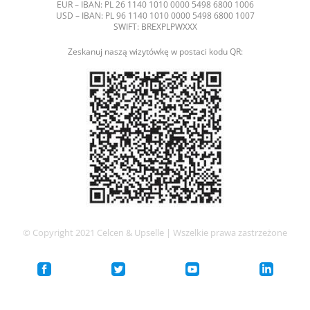
EUR – IBAN: PL 26 1140 1010 0000 5498 6800 1006
USD – IBAN: PL 96 1140 1010 0000 5498 6800 1007
SWIFT: BREXPLPWXXX
Zeskanuj naszą wizytówkę w postaci kodu QR:
© Copyright 2021 Celcen & Upselle | Wszelkie prawa zastrzeżone