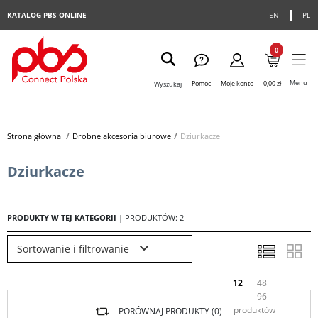
KATALOG PBS ONLINE
EN
PL
0
Menu
Pomoc
Moje konto
0,00 zł
Wyszukaj
Strona główna
>
Drobne akcesoria biurowe
>
Dziurkacze
Dziurkacze
PRODUKTY W TEJ KATEGORII
| PRODUKTÓW: 2
Sortowanie i filtrowanie
12
48
96
produktów
PORÓWNAJ PRODUKTY (
0
)