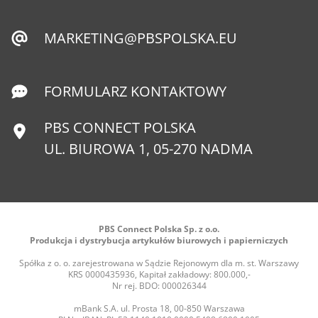
MARKETING@PBSPOLSKA.EU
FORMULARZ KONTAKTOWY
PBS CONNECT POLSKA
UL. BIUROWA 1, 05-270 NADMA
PBS Connect Polska Sp. z o.o.
Produkcja i dystrybucja artykułów biurowych i papierniczych
Spółka z o. o. zarejestrowana w Sądzie Rejonowym dla m. st. Warszawy
KRS 0000435936, Kapitał zakładowy: 800.000,-
Nr rej. BDO: 000026344
mBank S.A. ul. Prosta 18, 00-850 Warszawa