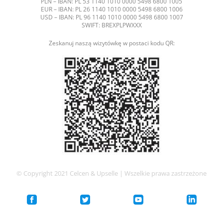
PLN – IBAN: PL 53 1140 1010 0000 5498 6800 1005
EUR – IBAN: PL 26 1140 1010 0000 5498 6800 1006
USD – IBAN: PL 96 1140 1010 0000 5498 6800 1007
SWIFT: BREXPLPWXXX
Zeskanuj naszą wizytówkę w postaci kodu QR:
© Copyright 2021 Celcen & Upselle | Wszelkie prawa zastrzeżone