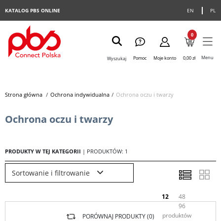
KATALOG PBS ONLINE
EN
PL
0
Menu
Pomoc
Moje konto
0,00 zł
Wyszukaj
Strona główna
>
Ochrona indywidualna
>
Ochrona oczu i twarzy
Ochrona oczu i twarzy
PRODUKTY W TEJ KATEGORII
| PRODUKTÓW: 1
Sortowanie i filtrowanie
12
48
96
produktów
PORÓWNAJ PRODUKTY (
0
)