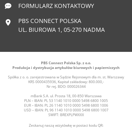
FORMULARZ KONTAKTOWY
PBS CONNECT POLSKA
UL. BIUROWA 1, 05-270 NADMA
PBS Connect Polska Sp. z o.o.
Produkcja i dystrybucja artykułów biurowych i papierniczych
Spółka z o. o. zarejestrowana w Sądzie Rejonowym dla m. st. Warszawy
KRS 0000435936, Kapitał zakładowy: 800.000,-
Nr rej. BDO: 000026344
mBank S.A. ul. Prosta 18, 00-850 Warszawa
PLN – IBAN: PL 53 1140 1010 0000 5498 6800 1005
EUR – IBAN: PL 26 1140 1010 0000 5498 6800 1006
USD – IBAN: PL 96 1140 1010 0000 5498 6800 1007
SWIFT: BREXPLPWXXX
Zeskanuj naszą wizytówkę w postaci kodu QR: