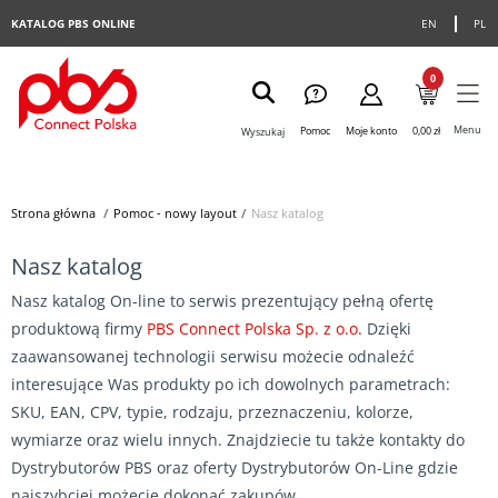
KATALOG PBS ONLINE
EN
PL
0
Menu
Pomoc
Moje konto
0,00 zł
Wyszukaj
Strona główna
>
Pomoc - nowy layout
>
Nasz katalog
Nasz katalog
Nasz katalog On-line to serwis prezentujący pełną ofertę
produktową firmy
PBS Connect Polska Sp. z o.o.
Dzięki
zaawansowanej technologii serwisu możecie odnaleźć
interesujące Was produkty po ich dowolnych parametrach:
SKU, EAN, CPV, typie, rodzaju, przeznaczeniu, kolorze,
wymiarze oraz wielu innych. Znajdziecie tu także kontakty do
Dystrybutorów PBS oraz oferty Dystrybutorów On-Line gdzie
najszybciej możecie dokonać zakupów.