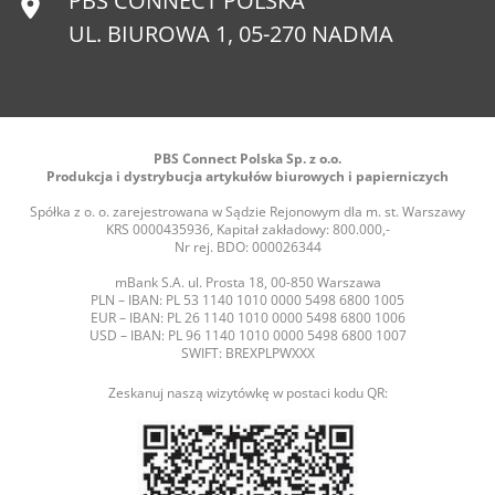
PBS CONNECT POLSKA
UL. BIUROWA 1, 05-270 NADMA
PBS Connect Polska Sp. z o.o.
Produkcja i dystrybucja artykułów biurowych i papierniczych
Spółka z o. o. zarejestrowana w Sądzie Rejonowym dla m. st. Warszawy
KRS 0000435936, Kapitał zakładowy: 800.000,-
Nr rej. BDO: 000026344
mBank S.A. ul. Prosta 18, 00-850 Warszawa
PLN – IBAN: PL 53 1140 1010 0000 5498 6800 1005
EUR – IBAN: PL 26 1140 1010 0000 5498 6800 1006
USD – IBAN: PL 96 1140 1010 0000 5498 6800 1007
SWIFT: BREXPLPWXXX
Zeskanuj naszą wizytówkę w postaci kodu QR: