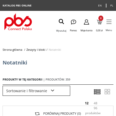
KATALOG PBS ONLINE
EN
PL
0
Menu
Pomoc
Moje konto
0,00 zł
Wyszukaj
Strona główna
>
Zeszyty i bloki
>
Notatniki
Notatniki
PRODUKTY W TEJ KATEGORII
| PRODUKTÓW: 359
Sortowanie i filtrowanie
12
48
96
produktów
PORÓWNAJ PRODUKTY (
0
)