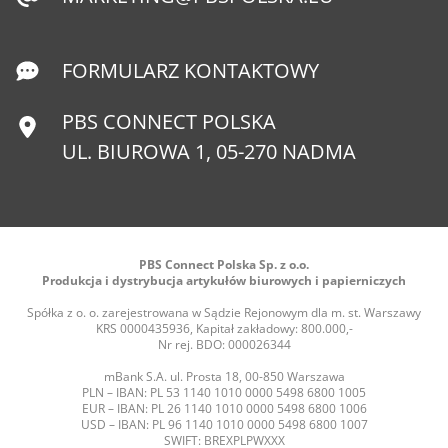
FORMULARZ KONTAKTOWY
PBS CONNECT POLSKA
UL. BIUROWA 1, 05-270 NADMA
PBS Connect Polska Sp. z o.o.
Produkcja i dystrybucja artykułów biurowych i papierniczych
Spółka z o. o. zarejestrowana w Sądzie Rejonowym dla m. st. Warszawy
KRS 0000435936, Kapitał zakładowy: 800.000,-
Nr rej. BDO: 000026344
mBank S.A. ul. Prosta 18, 00-850 Warszawa
PLN – IBAN: PL 53 1140 1010 0000 5498 6800 1005
EUR – IBAN: PL 26 1140 1010 0000 5498 6800 1006
USD – IBAN: PL 96 1140 1010 0000 5498 6800 1007
SWIFT: BREXPLPWXXX