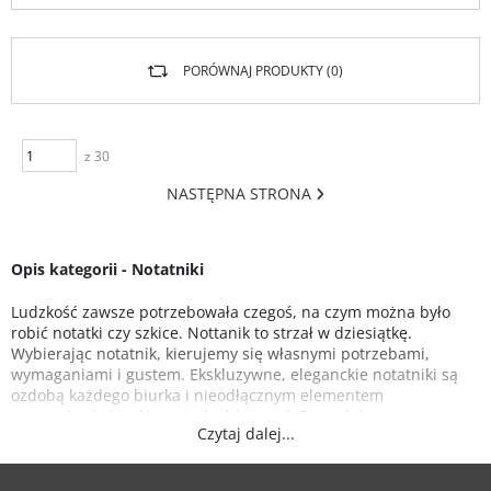
PORÓWNAJ PRODUKTY (
0
)
z 30
NASTĘPNA STRONA
Opis kategorii - Notatniki
Ludzkość zawsze potrzebowała czegoś, na czym można było
robić notatki czy szkice. Nottanik to strzał w dziesiątkę.
Wybierając notatnik, kierujemy się własnymi potrzebami,
wymaganiami i gustem. Ekskluzywne, eleganckie notatniki są
ozdobą każdego biurka i nieodłącznym elementem
wyposażenia teczki czy torby biurowej. Pozwalają na
Czytaj dalej...
gromadzenie wszystkich notatek w jednym miejscu, bez ryzyka
ich utracenia. Eleganckie notesy to także świetny pomysł na
prezent dla niej i dla niego. Notatnik może służyć również jako