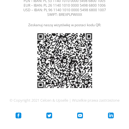
PLN – IBAN: PL 53 1140 1010 0000 5498 6800 1005
EUR – IBAN: PL 26 1140 1010 0000 5498 6800 1006
USD – IBAN: PL 96 1140 1010 0000 5498 6800 1007
SWIFT: BREXPLPWXXX
Zeskanuj naszą wizytówkę w postaci kodu QR:
© Copyright 2021 Celcen & Upselle | Wszelkie prawa zastrzeżone