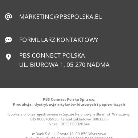
MARKETING@PBSPOLSKA.EU
FORMULARZ KONTAKTOWY
PBS CONNECT POLSKA
UL. BIUROWA 1, 05-270 NADMA
PBS Connect Polska Sp. z o.o.
Produkcja i dystrybucja artykułów biurowych i papierniczych
Spółka z o. o. zarejestrowana w Sądzie Rejonowym dla m. st. Warszawy
KRS 0000435936, Kapitał zakładowy: 800.000,-
Nr rej. BDO: 000026344
mBank S.A. ul. Prosta 18, 00-850 Warszawa