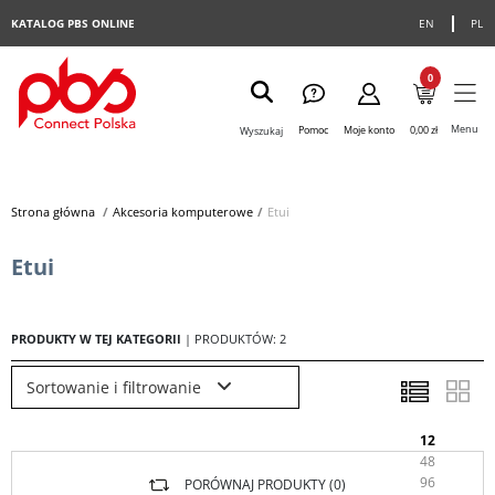
KATALOG PBS ONLINE
EN
PL
0
Menu
Pomoc
Moje konto
0,00 zł
Wyszukaj
Strona główna
>
Akcesoria komputerowe
>
Etui
Etui
PRODUKTY W TEJ KATEGORII
| PRODUKTÓW: 2
Sortowanie i filtrowanie
12
48
96
PORÓWNAJ PRODUKTY (
0
)