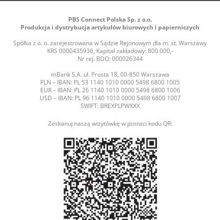
PBS Connect Polska Sp. z o.o.
Produkcja i dystrybucja artykułów biurowych i papierniczych
Spółka z o. o. zarejestrowana w Sądzie Rejonowym dla m. st. Warszawy
KRS 0000435936, Kapitał zakładowy: 800.000,-
Nr rej. BDO: 000026344
mBank S.A. ul. Prosta 18, 00-850 Warszawa
PLN – IBAN: PL 53 1140 1010 0000 5498 6800 1005
EUR – IBAN: PL 26 1140 1010 0000 5498 6800 1006
USD – IBAN: PL 96 1140 1010 0000 5498 6800 1007
SWIFT: BREXPLPWXXX
Zeskanuj naszą wizytówkę w postaci kodu QR: