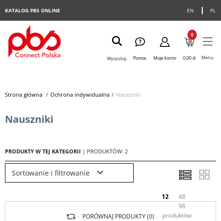
KATALOG PBS ONLINE
EN
PL
0
Menu
Pomoc
Moje konto
0,00 zł
Wyszukaj
Strona główna
>
Ochrona indywidualna
>
Nauszniki
Nauszniki
PRODUKTY W TEJ KATEGORII
| PRODUKTÓW: 2
Sortowanie i filtrowanie
12
48
96
produktów
PORÓWNAJ PRODUKTY (
0
)