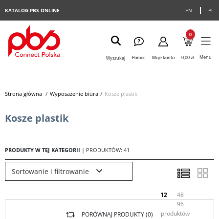
KATALOG PBS ONLINE
EN
PL
0
Menu
Pomoc
Moje konto
0,00 zł
Wyszukaj
Strona główna
>
Wyposażenie biura
>
Kosze plastik
Kosze plastik
PRODUKTY W TEJ KATEGORII
| PRODUKTÓW: 41
Sortowanie i filtrowanie
12
48
96
produktów
PORÓWNAJ PRODUKTY (
0
)