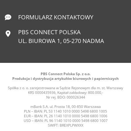
FORMULARZ KONTAKTOWY
PBS CONNECT POLSKA
UL. BIUROWA 1, 05-270 NADMA
PBS Connect Polska Sp. z o.o.
Produkcja i dystrybucja artykułów biurowych i papierniczych
Spółka z o. o. zarejestrowana w Sądzie Rejonowym dla m. st. Warszawy
KRS 0000435936, Kapitał zakładowy: 800.000,-
Nr rej. BDO: 000026344
mBank S.A. ul. Prosta 18, 00-850 Warszawa
PLN – IBAN: PL 53 1140 1010 0000 5498 6800 1005
EUR – IBAN: PL 26 1140 1010 0000 5498 6800 1006
USD – IBAN: PL 96 1140 1010 0000 5498 6800 1007
SWIFT: BREXPLPWXXX