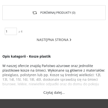
PORÓWNAJ PRODUKTY (
0
)
z 4
NASTĘPNA STRONA
Opis kategorii - Kosze plastik
W naszej ofercie znajdą Państwo ażurowe oraz jednolite
plastikowe kosze na śmieci. Wykonane są głównie z materiałów:
plexiglass, polistyren lub pp. Kosze są średniej wielkości: 12l,
13l, 14l, 15l, 16l, 18l, 40l, doskonale sprawdzą się na śmieci
biurowe, lekkie, niewielkie odpadki oraz do domu do pokoju
dziecka oraz łazienki i w kuchni. Występują w różnych
Czytaj dalej...
kontrastujących barwach oraz w stonowanych kolorach. Kosze
plastikowe są prakyczne ze względu na lekkość oraz trwałość.
Posiadają minimalistyczny, nowoczesny wygląd, dzięki czemu
wpasują się wizualnie do większości wnętrz.