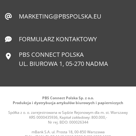
MARKETING@PBSPOLSKA.EU
FORMULARZ KONTAKTOWY
PBS CONNECT POLSKA
UL. BIUROWA 1, 05-270 NADMA
PBS Connect Polska Sp. z o.o.
Produkcja i dystrybucja artykułów biurowych i papierniczych
Spółka z o. o. zarejestrowana w Sądzie Rejonowym dla m. st. Warszawy
KRS 0000435936, Kapitał zakładowy: 800.000,-
Nr rej. BDO: 000026344
mBank S.A. ul. Prosta 18, 00-850 Warszawa