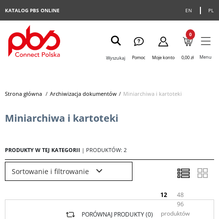
KATALOG PBS ONLINE
EN
PL
0
Menu
Pomoc
Moje konto
0,00 zł
Wyszukaj
Strona główna
>
Archiwizacja dokumentów
>
Miniarchiwa i kartoteki
Miniarchiwa i kartoteki
PRODUKTY W TEJ KATEGORII
| PRODUKTÓW: 2
Sortowanie i filtrowanie
12
48
96
produktów
PORÓWNAJ PRODUKTY (
0
)