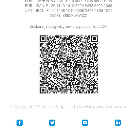
PLN – IBAN: PL 53 1140 1010 0000 5498 6800 1005
EUR – IBAN: PL 26 1140 1010 0000 5498 6800 1006
USD – IBAN: PL 96 1140 1010 0000 5498 6800 1007
SWIFT: BREXPLPWXXX
Zeskanuj naszą wizytówkę w postaci kodu QR:
© Copyright 2021 Celcen & Upselle | Wszelkie prawa zastrzeżone