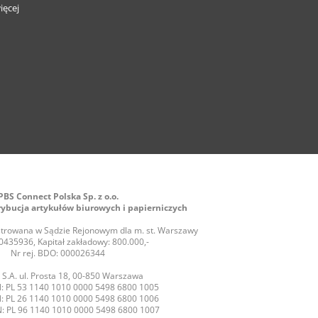
ięcej
PBS Connect Polska Sp. z o.o.
rybucja artykułów biurowych i papierniczych
jestrowana w Sądzie Rejonowym dla m. st. Warszawy
435936, Kapitał zakładowy: 800.000,-
Nr rej. BDO: 000026344
S.A. ul. Prosta 18, 00-850 Warszawa
: PL 53 1140 1010 0000 5498 6800 1005
: PL 26 1140 1010 0000 5498 6800 1006
: PL 96 1140 1010 0000 5498 6800 1007