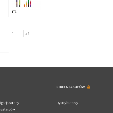
z 1
STREFA ZAKUPÓW
igacja strony
Dystrybutorzy
rzetargów