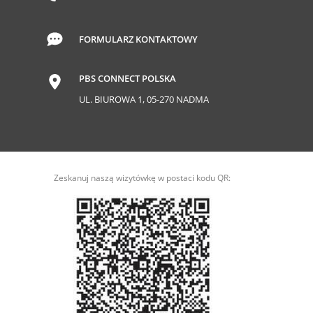
FORMULARZ KONTAKTOWY
PBS CONNECT POLSKA
UL. BIUROWA 1, 05-270 NADMA
Zeskanuj naszą wizytówkę w postaci kodu QR: