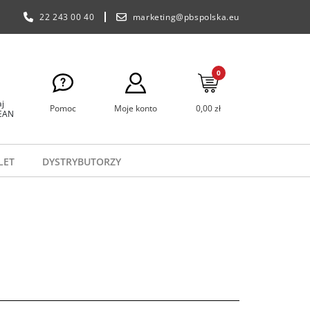
22 243 00 40
marketing@pbspolska.eu
0
j
Pomoc
Moje konto
0,00 zł
 EAN
LET
DYSTRYBUTORZY