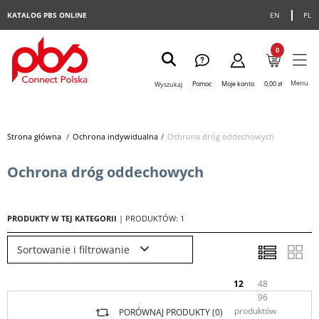
KATALOG PBS ONLINE
EN
PL
0
Menu
Pomoc
Moje konto
0,00 zł
Wyszukaj
Strona główna
>
Ochrona indywidualna
>
Ochrona dróg oddechowych
Ochrona dróg oddechowych
PRODUKTY W TEJ KATEGORII
| PRODUKTÓW: 1
Sortowanie i filtrowanie
12
48
96
produktów
PORÓWNAJ PRODUKTY (
0
)