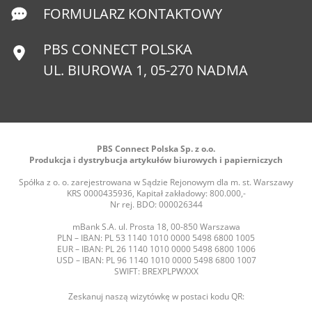
FORMULARZ KONTAKTOWY
PBS CONNECT POLSKA
UL. BIUROWA 1, 05-270 NADMA
PBS Connect Polska Sp. z o.o.
Produkcja i dystrybucja artykułów biurowych i papierniczych
Spółka z o. o. zarejestrowana w Sądzie Rejonowym dla m. st. Warszawy
KRS 0000435936, Kapitał zakładowy: 800.000,-
Nr rej. BDO: 000026344
mBank S.A. ul. Prosta 18, 00-850 Warszawa
PLN – IBAN: PL 53 1140 1010 0000 5498 6800 1005
EUR – IBAN: PL 26 1140 1010 0000 5498 6800 1006
USD – IBAN: PL 96 1140 1010 0000 5498 6800 1007
SWIFT: BREXPLPWXXX
Zeskanuj naszą wizytówkę w postaci kodu QR: