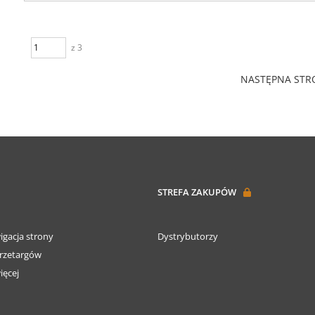
z 3
NASTĘPNA ST
STREFA ZAKUPÓW
igacja strony
Dystrybutorzy
rzetargów
ięcej