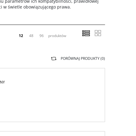
u parametrów ich kompatybilności, prawidłowej
ci w świetle obowiązującego prawa.
12
48
96
produktów
PORÓWNAJ PRODUKTY (
0
)
RNY