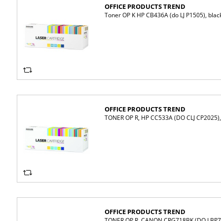
OFFICE PRODUCTS TREND
Toner OP K HP CB436A (do LJ P1505), blac
OFFICE PRODUCTS TREND
TONER OP R, HP CC533A (DO CLJ CP2025
OFFICE PRODUCTS TREND
TONER OP R, CANON CRG718BK (DO LBP7