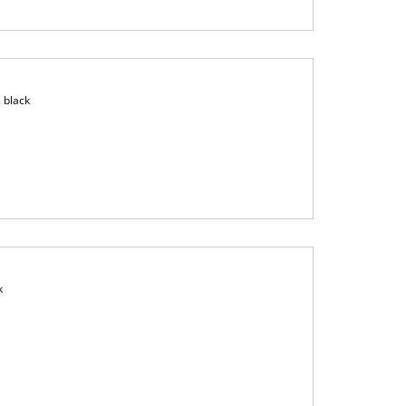
 black
k