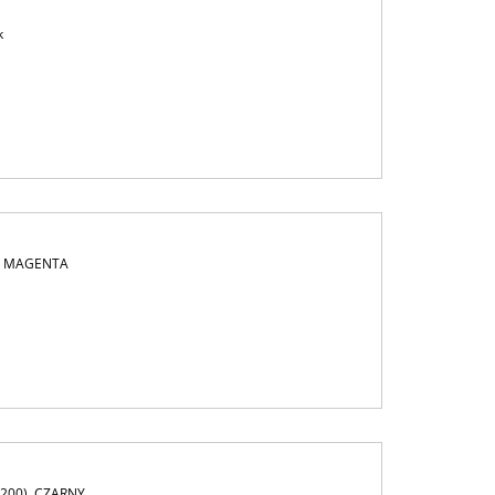
k
), MAGENTA
200), CZARNY