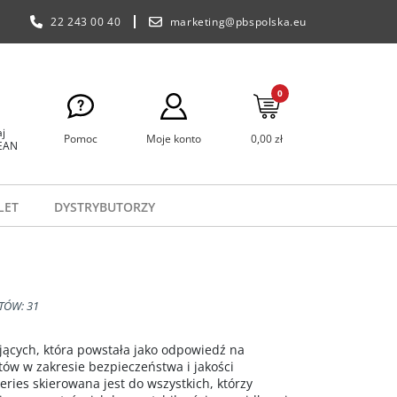
22 243 00 40
marketing@pbspolska.eu
0
j
Pomoc
Moje konto
0,00 zł
 EAN
LET
DYSTRYBUTORZY
TÓW: 31
ących, która powstała jako odpowiedź na
ów w zakresie bezpieczeństwa i jakości
es skierowana jest do wszystkich, którzy