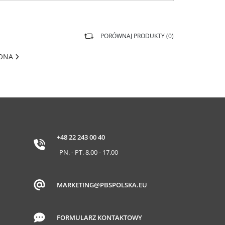
PORÓWNAJ PRODUKTY (
0
)
RONA
+48 22 243 00 40
PN. - PT. 8.00 - 17.00
MARKETING@PBSPOLSKA.EU
FORMULARZ KONTAKTOWY