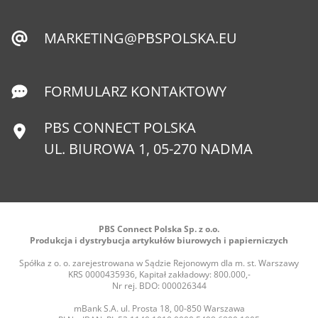
MARKETING@PBSPOLSKA.EU
FORMULARZ KONTAKTOWY
PBS CONNECT POLSKA
UL. BIUROWA 1, 05-270 NADMA
PBS Connect Polska Sp. z o.o.
Produkcja i dystrybucja artykułów biurowych i papierniczych
Spółka z o. o. zarejestrowana w Sądzie Rejonowym dla m. st. Warszawy
KRS 0000435936, Kapitał zakładowy: 800.000,-
Nr rej. BDO: 000026344
mBank S.A. ul. Prosta 18, 00-850 Warszawa