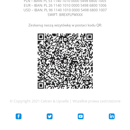
PLN – IBAN: PL 53 1140 1010 0000 5498 6800 1005
EUR – IBAN: PL 26 1140 1010 0000 5498 6800 1006
USD – IBAN: PL 96 1140 1010 0000 5498 6800 1007
SWIFT: BREXPLPWXXX
Zeskanuj naszą wizytówkę w postaci kodu QR:
© Copyright 2021 Celcen & Upselle | Wszelkie prawa zastrzeżone