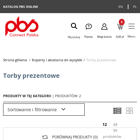
KATALOG PBS ONLINE
EN
PL
0
Menu
Pomoc
Moje konto
0,00 zł
Wyszukaj
Strona główna
>
Koperty i akcesoria do wysyłek
>
Torby prezentowe
Torby prezentowe
PRODUKTY W TEJ KATEGORII
| PRODUKTÓW: 2
Sortowanie i filtrowanie
12
48
96
produktów
PORÓWNAJ PRODUKTY (
0
)