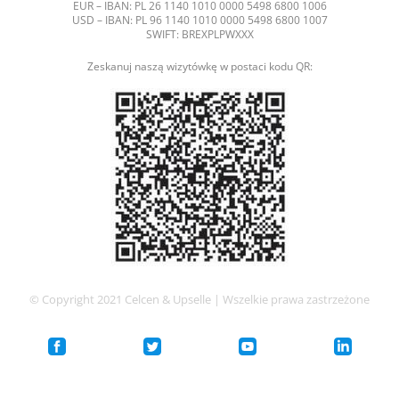
EUR – IBAN: PL 26 1140 1010 0000 5498 6800 1006
USD – IBAN: PL 96 1140 1010 0000 5498 6800 1007
SWIFT: BREXPLPWXXX
Zeskanuj naszą wizytówkę w postaci kodu QR:
© Copyright 2021 Celcen & Upselle | Wszelkie prawa zastrzeżone