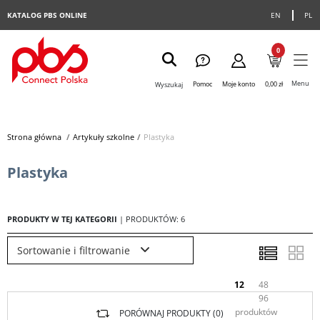
KATALOG PBS ONLINE
EN
PL
0
Menu
Pomoc
Moje konto
0,00 zł
Wyszukaj
Strona główna
>
Artykuły szkolne
>
Plastyka
Plastyka
PRODUKTY W TEJ KATEGORII
| PRODUKTÓW: 6
Sortowanie i filtrowanie
12
48
96
produktów
PORÓWNAJ PRODUKTY (
0
)