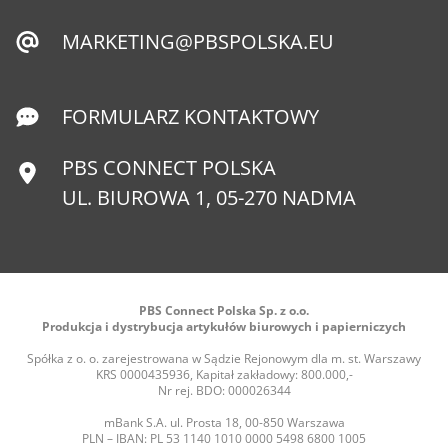
MARKETING@PBSPOLSKA.EU
FORMULARZ KONTAKTOWY
PBS CONNECT POLSKA
UL. BIUROWA 1, 05-270 NADMA
PBS Connect Polska Sp. z o.o.
Produkcja i dystrybucja artykułów biurowych i papierniczych
Spółka z o. o. zarejestrowana w Sądzie Rejonowym dla m. st. Warszawy
KRS 0000435936, Kapitał zakładowy: 800.000,-
Nr rej. BDO: 000026344
mBank S.A. ul. Prosta 18, 00-850 Warszawa
PLN – IBAN: PL 53 1140 1010 0000 5498 6800 1005