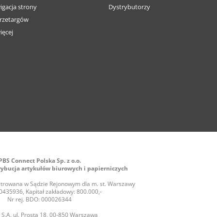
igacja strony
Dystrybutorzy
rzetargów
ięcej
PBS Connect Polska Sp. z o.o.
rybucja artykułów biurowych i papierniczych
jestrowana w Sądzie Rejonowym dla m. st. Warszawy
435936, Kapitał zakładowy: 800.000,-
Nr rej. BDO: 000026344
S.A. ul. Prosta 18, 00-850 Warszawa