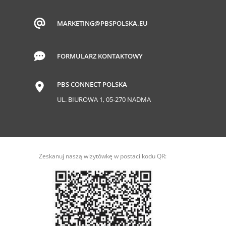
MARKETING@PBSPOLSKA.EU
FORMULARZ KONTAKTOWY
PBS CONNECT POLSKA
UL. BIUROWA 1, 05-270 NADMA
Zeskanuj naszą wizytówkę w postaci kodu QR: