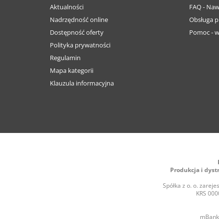
Aktualności
FAQ - Naw
Nadrzędność online
Obsługa p
Dostępność oferty
Pomoc - w
Polityka prywatności
Regulamin
Mapa kategorii
Klauzula informacyjna
Produkcja i dyst
Spółka z o. o. zare
KRS 0000
mBank 