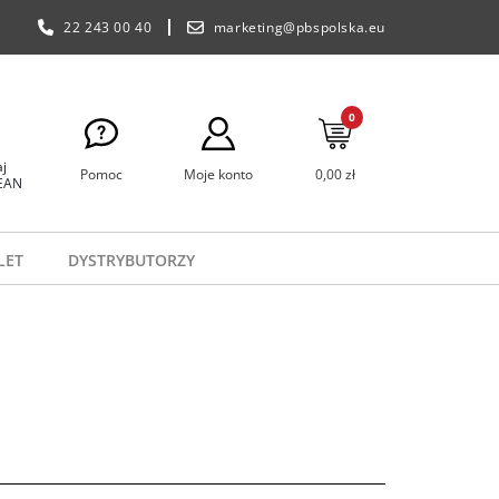
22 243 00 40
marketing@pbspolska.eu
0
j
Pomoc
Moje konto
0,00 zł
 EAN
LET
DYSTRYBUTORZY