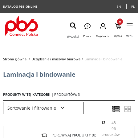
KATALOG PBS ONLINE
EN
PL
0
Menu
Pomoc
Moje konto
0,00 zł
Wyszukaj
Strona główna
>
Urządzenia i maszyny biurowe
>
Laminacja i bindowanie
Laminacja i bindowanie
PRODUKTY W TEJ KATEGORII
| PRODUKTÓW: 3
Sortowanie i filtrowanie
12
48
96
produktów
PORÓWNAJ PRODUKTY (
0
)