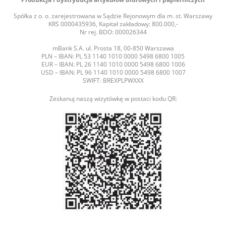
Spółka z o. o. zarejestrowana w Sądzie Rejonowym dla m. st. Warszawy
KRS 0000435936, Kapitał zakładowy: 800.000,-
Nr rej. BDO: 000026344
mBank S.A. ul. Prosta 18, 00-850 Warszawa
PLN – IBAN: PL 53 1140 1010 0000 5498 6800 1005
EUR – IBAN: PL 26 1140 1010 0000 5498 6800 1006
USD – IBAN: PL 96 1140 1010 0000 5498 6800 1007
SWIFT: BREXPLPWXXX
Zeskanuj naszą wizytówkę w postaci kodu QR: