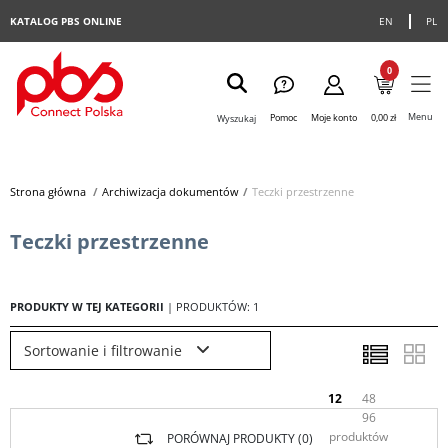
KATALOG PBS ONLINE
EN
PL
0
Menu
Pomoc
Moje konto
0,00 zł
Wyszukaj
Strona główna
>
Archiwizacja dokumentów
>
Teczki przestrzenne
Teczki przestrzenne
PRODUKTY W TEJ KATEGORII
| PRODUKTÓW: 1
Sortowanie i filtrowanie
12
48
96
produktów
PORÓWNAJ PRODUKTY (
0
)