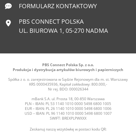
FORMULARZ KONTAKTOWY
PBS CONNECT POLSKA
UL. BIUROWA 1, 05-270 NADMA
PBS Connect Polska Sp. z o.o.
Produkcja i dystrybucja artykułów biurowych i papierniczych
Spółka z o. o. zarejestrowana w Sądzie Rejonowym dla m. st. Warszawy
KRS 0000435936, Kapitał zakładowy: 800.000,-
Nr rej. BDO: 000026344
mBank S.A. ul. Prosta 18, 00-850 Warszawa
PLN – IBAN: PL 53 1140 1010 0000 5498 6800 1005
EUR – IBAN: PL 26 1140 1010 0000 5498 6800 1006
USD – IBAN: PL 96 1140 1010 0000 5498 6800 1007
SWIFT: BREXPLPWXXX
Zeskanuj naszą wizytówkę w postaci kodu QR: